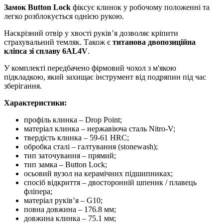
Замок Button Lock
фіксує клинок у робочому положенні та
легко розблокується однією рукою.
Наскрізний отвір у хвості руківʼя дозволяє кріпити
страхувальний темляк. Також є
титанова двопозиційна
кліпса зі сплаву 6AL4V
.
У комплекті передбачено фірмовий чохол з м'якою
підкладкою, який захищає інструмент від подряпин під час
зберігання.
Характеристики:
профіль клинка – Drop Point;
матеріал клинка – нержавіюча сталь Nitro-V;
твердість клинка – 59-61 HRC;
обробка сталі – галтування (stonewash);
тип заточування – прямий;
тип замка – Button Lock;
осьовий вузол на керамічних підшипниках;
спосіб відкриття – двосторонній шпеник / плавець
фліпера;
матеріал руківʼя – G10;
повна довжина – 176.8 мм;
довжина клинка – 75.1 мм;