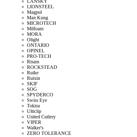
LANSKY
LIONSTEEL
Magpul
Man Kung
MICROTECH
Milfoam
MORA
Olight
ONTARIO
OPINEL
PRO-TECH
Risam
ROCKSTEAD
Ruike
Ruixin
SKIF
SOG
SPYDERCO
Swiss Eye
Tokisu
Ulticlip
United Cutlery
VIPER
Walker's
ZERO TOLERANCE