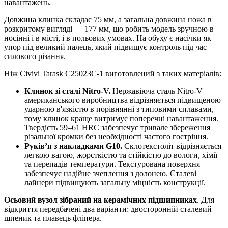
навантажень.
Довжина клинка складає 75 мм, а загальна довжина ножа в
розкритому вигляді — 177 мм, що робить модель зручною в
носінні і в місті, і в польових умовах. На обуху є насічки як
упор під великий палець, який підвищує контроль під час
силового різання.
Ніж Civivi Tarask C25023C-1 виготовлений з таких матеріалів:
Клинок зі сталі Nitro-V.
Нержавіюча сталь Nitro-V
американського виробництва відрізняється підвищеною
ударною в'язкістю в порівнянні з типовими сплавами,
тому клинок краще витримує поперечні навантаження.
Твердість 59–61 HRC забезпечує тривале збереження
різальної кромки без необхідності частого гостріння.
Руківʼя з накладками G10.
Склотекстоліт відрізняється
легкою вагою, жорсткістю та стійкістю до вологи, хімії
та перепадів температури. Текстурована поверхня
забезпечує надійне зчеплення з долонею. Сталеві
лайнери підвищують загальну міцність конструкції.
Осьовий вузол зібраний на керамічних підшипниках
. Для
відкриття передбачені два варіанти: двосторонній сталевий
шпеник та плавець фліпера.