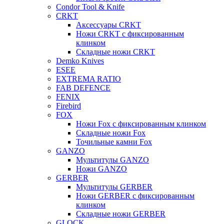
Condor Tool & Knife
CRKT
Аксессуары CRKT
Ножи CRKT с фиксированным
клинком
Складные ножи CRKT
Demko Knives
ESEE
EXTREMA RATIO
FAB DEFENCE
FENIX
Firebird
FOX
Ножи Fox с фиксированным клинком
Складные ножи Fox
Точильные камни Fox
GANZO
Мультитулы GANZO
Ножи GANZO
GERBER
Мультитулы GERBER
Ножи GERBER с фиксированным
клинком
Складные ножи GERBER
GLOCK