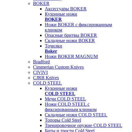
BOKER
Аксессуары BOKER
Кухонные ножи
BOKER
Ножи BOKER с фиксированным
клинком
Опасные бритвы BOKER
Складные ножи BOKER
Точилки
Boker
Ножи BOKER MAGNUM
Bradford
Cimmerian Custom Knives
CIVIVI
CJRB Knives
COLD STEEL
Кухонные ножи
COLD STEEL
Мечи COLD STEEL
Ножи COLD STEEL с
фиксированным клинком
Складные ножи COLD STEEL
Топоры Cold Steel
Тренировочное оружие COLD STEEL
Биты и трости Cold Steel