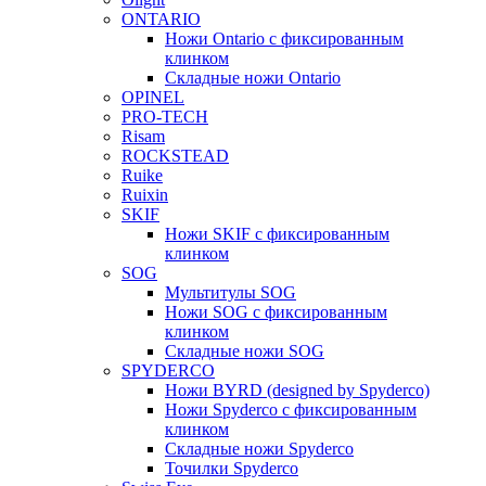
ONTARIO
Ножи Ontario c фиксированным
клинком
Складные ножи Ontario
OPINEL
PRO-TECH
Risam
ROCKSTEAD
Ruike
Ruixin
SKIF
Ножи SKIF с фиксированным
клинком
SOG
Мультитулы SOG
Ножи SOG с фиксированным
клинком
Складные ножи SOG
SPYDERCO
Ножи BYRD (designed by Spyderco)
Ножи Spyderco c фиксированным
клинком
Складные ножи Spyderco
Точилки Spyderco