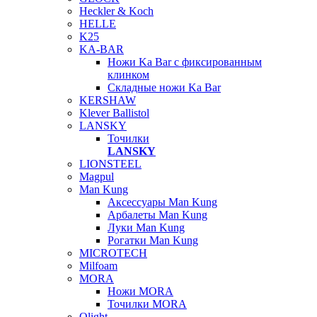
Heckler & Koch
HELLE
K25
KA-BAR
Ножи Ka Bar c фиксированным
клинком
Складные ножи Ka Bar
KERSHAW
Klever Ballistol
LANSKY
Точилки
LANSKY
LIONSTEEL
Magpul
Man Kung
Аксессуары Man Kung
Арбалеты Man Kung
Луки Man Kung
Рогатки Man Kung
MICROTECH
Milfoam
MORA
Ножи MORA
Точилки MORA
Olight