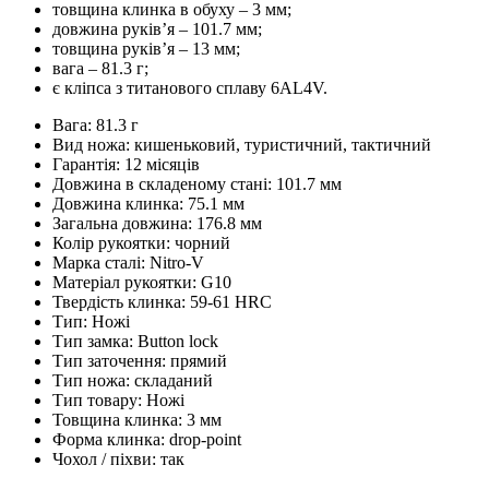
товщина клинка в обуху – 3 мм;
довжина руківʼя – 101.7 мм;
товщина руківʼя – 13 мм;
вага – 81.3 г;
є кліпса з титанового сплаву 6AL4V.
Вага: 81.3 г
Вид ножа: кишеньковий, туристичний, тактичний
Гарантія: 12 місяців
Довжина в складеному стані: 101.7 мм
Довжина клинка: 75.1 мм
Загальна довжина: 176.8 мм
Колір рукоятки: чорний
Марка сталі: Nitro-V
Матеріал рукоятки: G10
Твердість клинка: 59-61 HRC
Тип: Ножі
Тип замка: Button lock
Тип заточення: прямий
Тип ножа: складаний
Тип товару: Ножі
Товщина клинка: 3 мм
Форма клинка: drop-point
Чохол / піхви: так