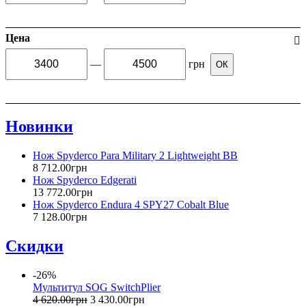
Цена
—
грн
ОК
Новинки
Нож Spyderco Para Military 2 Lightweight BB
8 712
.
00
грн
Нож Spyderco Edgerati
13 772
.
00
грн
Нож Spyderco Endura 4 SPY27 Cobalt Blue
7 128
.
00
грн
Скидки
-26%
Мультитул SOG SwitchPlier
4 620
.
00
грн
3 430
.
00
грн