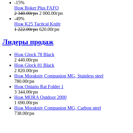
-15%
Нож Boker Plus FAFO
2 340
.
00
грн
2 000
.
00
грн
-49%
Нож K25 Tactical Knife
1 222
.
00
грн
620
.
00
грн
Лидеры продаж
Нож Glock 78 Black
2 440
.
00
грн
Нож Glock 81 Black
2 820
.
00
грн
Нож Morakniv Companion MG, Stainless steel
780
.
00
грн
Нож Ontario Rat Folder 1
3 344
.
00
грн
Нож MORA Outdoor 2000
1 690
.
00
грн
Нож Morakniv Companion MG, Carbon steel
738
.
00
грн