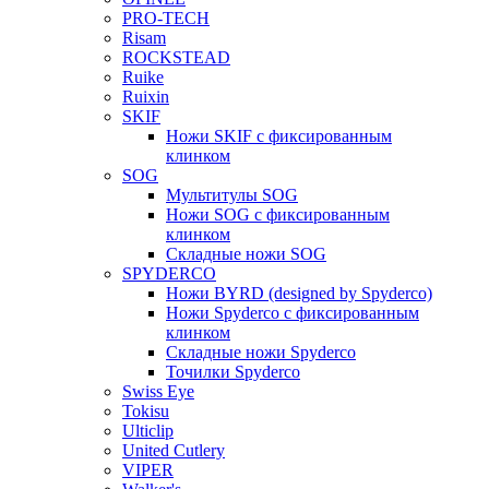
PRO-TECH
Risam
ROCKSTEAD
Ruike
Ruixin
SKIF
Ножи SKIF с фиксированным
клинком
SOG
Мультитулы SOG
Ножи SOG с фиксированным
клинком
Складные ножи SOG
SPYDERCO
Ножи BYRD (designed by Spyderco)
Ножи Spyderco c фиксированным
клинком
Складные ножи Spyderco
Точилки Spyderco
Swiss Eye
Tokisu
Ulticlip
United Cutlery
VIPER