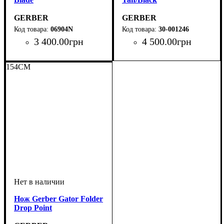
GERBER
GERBER
06904N
30-001246
3 400
.
00
грн
4 500
.
00
грн
154CM
Нож Gerber Gator Folder
Drop Point