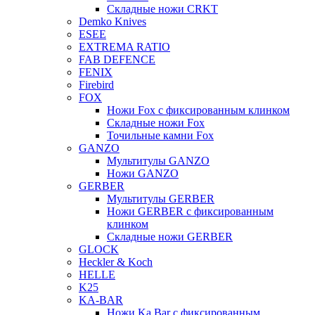
Складные ножи CRKT
Demko Knives
ESEE
EXTREMA RATIO
FAB DEFENCE
FENIX
Firebird
FOX
Ножи Fox с фиксированным клинком
Складные ножи Fox
Точильные камни Fox
GANZO
Мультитулы GANZO
Ножи GANZO
GERBER
Мультитулы GERBER
Ножи GERBER с фиксированным
клинком
Складные ножи GERBER
GLOCK
Heckler & Koch
HELLE
K25
KA-BAR
Ножи Ka Bar c фиксированным