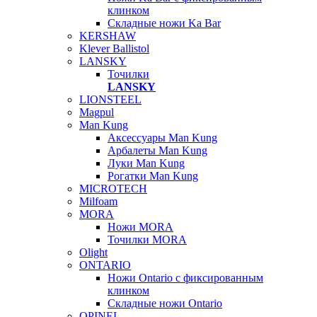
клинком
Складные ножи Ka Bar
KERSHAW
Klever Ballistol
LANSKY
Точилки
LANSKY
LIONSTEEL
Magpul
Man Kung
Аксессуары Man Kung
Арбалеты Man Kung
Луки Man Kung
Рогатки Man Kung
MICROTECH
Milfoam
MORA
Ножи MORA
Точилки MORA
Olight
ONTARIO
Ножи Ontario c фиксированным
клинком
Складные ножи Ontario
OPINEL