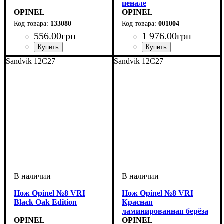
пенале
OPINEL
OPINEL
133080
001004
556
.
00
грн
1 976
.
00
грн
Sandvik 12C27
Sandvik 12C27
Нож Opinel №8 VRI
Нож Opinel №8 VRI
Black Oak Edition
Красная
ламинированная берёза
OPINEL
OPINEL