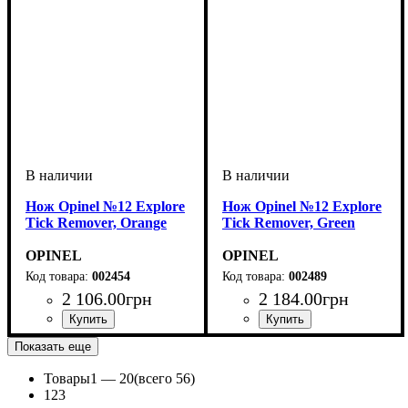
Нож Opinel №12 Explore
Нож Opinel №12 Explore
Tick Remover, Orange
Tick Remover, Green
OPINEL
OPINEL
002454
002489
2 106
.
00
грн
2 184
.
00
грн
Показать еще
Товары
1 —
20
(всего 56)
1
2
3