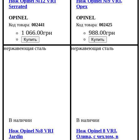
Нож Opinel №12 VRI
Нож Opinel №9 VRI,
Serrated
Орех
OPINEL
OPINEL
002441
002425
1 066
.
00
грн
988
.
00
грн
нержавеющая сталь
нержавеющая сталь
Нож Opinel №8 VRI
Нож Opinel 8 VRI,
Jardin
Олива, с чехлом, в