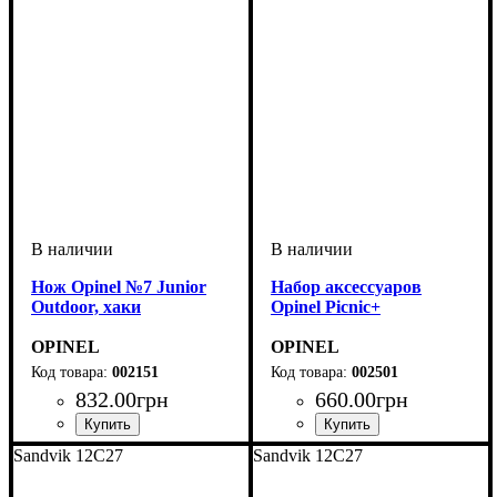
Нож Opinel №7 Junior
Набор аксессуаров
Outdoor, хаки
Opinel Picnic+
OPINEL
OPINEL
002151
002501
832
.
00
грн
660
.
00
грн
Sandvik 12C27
Sandvik 12C27