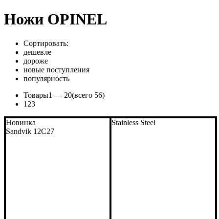
Ножи OPINEL
Сортировать:
дешевле
дороже
новые поступления
популярность
Товары
1 —
20
(всего 56)
1
2
3
Новинка
Stainless Steel
Sandvik 12C27