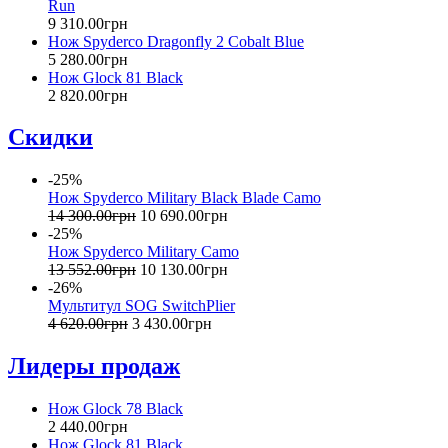
Run
9 310
.
00
грн
Нож Spyderco Dragonfly 2 Cobalt Blue
5 280
.
00
грн
Нож Glock 81 Black
2 820
.
00
грн
Скидки
-25%
Нож Spyderco Military Black Blade Camo
14 300
.
00
грн
10 690
.
00
грн
-25%
Нож Spyderco Military Camo
13 552
.
00
грн
10 130
.
00
грн
-26%
Мультитул SOG SwitchPlier
4 620
.
00
грн
3 430
.
00
грн
Лидеры продаж
Нож Glock 78 Black
2 440
.
00
грн
Нож Glock 81 Black