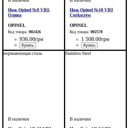
Нож Opinel №9 VRI,
Нож Opinel №10 VRI
Олива
Corkscrew
OPINEL
OPINEL
002426
002578
936
.
00
грн
1 508
.
00
грн
нержавеющая сталь
Stainless Steel