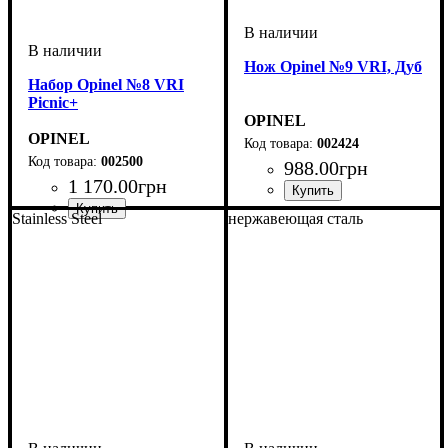
Нож Opinel №9 VRI, Дуб
Набор Opinel №8 VRI
Picnic+
OPINEL
OPINEL
002424
002500
988
.
00
грн
1 170
.
00
грн
Stainless Steel
нержавеющая сталь