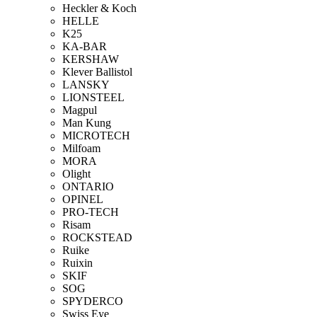
Heckler & Koch
HELLE
K25
KA-BAR
KERSHAW
Klever Ballistol
LANSKY
LIONSTEEL
Magpul
Man Kung
MICROTECH
Milfoam
MORA
Olight
ONTARIO
OPINEL
PRO-TECH
Risam
ROCKSTEAD
Ruike
Ruixin
SKIF
SOG
SPYDERCO
Swiss Eye