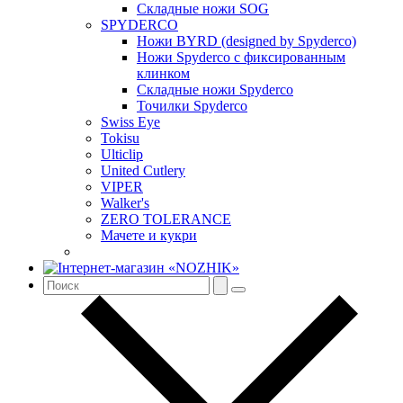
Складные ножи SOG
SPYDERCO
Ножи BYRD (designed by Spyderco)
Ножи Spyderco c фиксированным
клинком
Складные ножи Spyderco
Точилки Spyderco
Swiss Eye
Tokisu
Ulticlip
United Cutlery
VIPER
Walker's
ZERO TOLERANCE
Мачете и кукри