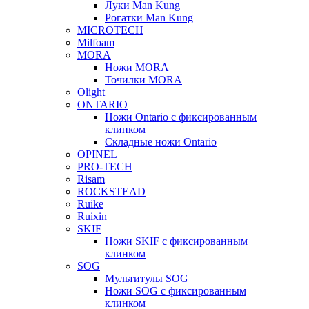
Луки Man Kung
Рогатки Man Kung
MICROTECH
Milfoam
MORA
Ножи MORA
Точилки MORA
Olight
ONTARIO
Ножи Ontario c фиксированным
клинком
Складные ножи Ontario
OPINEL
PRO-TECH
Risam
ROCKSTEAD
Ruike
Ruixin
SKIF
Ножи SKIF с фиксированным
клинком
SOG
Мультитулы SOG
Ножи SOG с фиксированным
клинком