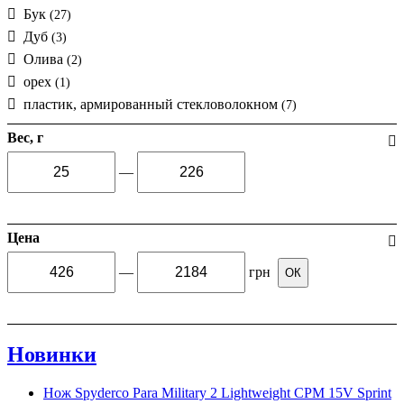
Бук
(27)
Дуб
(3)
Олива
(2)
орех
(1)
пластик, армированный стекловолокном
(7)
Вес, г
—
Цена
—
грн
ОК
Новинки
Нож Spyderco Para Military 2 Lightweight CPM 15V Sprint