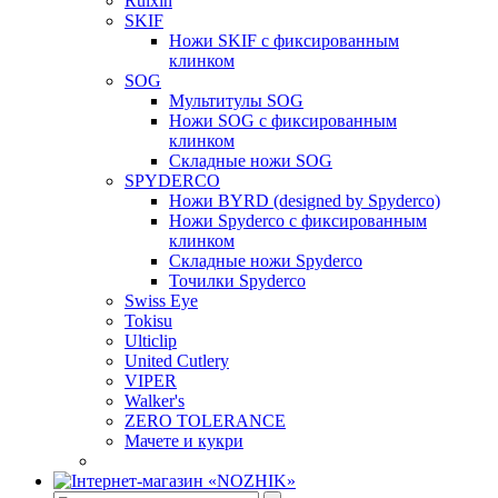
Ruixin
SKIF
Ножи SKIF с фиксированным
клинком
SOG
Мультитулы SOG
Ножи SOG с фиксированным
клинком
Складные ножи SOG
SPYDERCO
Ножи BYRD (designed by Spyderco)
Ножи Spyderco c фиксированным
клинком
Складные ножи Spyderco
Точилки Spyderco
Swiss Eye
Tokisu
Ulticlip
United Cutlery
VIPER
Walker's
ZERO TOLERANCE
Мачете и кукри