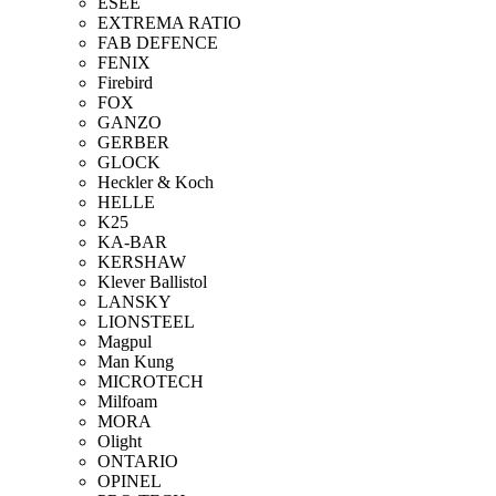
ESEE
EXTREMA RATIO
FAB DEFENCE
FENIX
Firebird
FOX
GANZO
GERBER
GLOCK
Heckler & Koch
HELLE
K25
KA-BAR
KERSHAW
Klever Ballistol
LANSKY
LIONSTEEL
Magpul
Man Kung
MICROTECH
Milfoam
MORA
Olight
ONTARIO
OPINEL