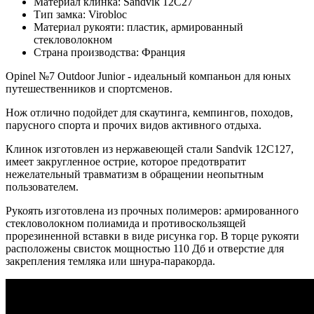
Материал клинка:
Sandvik 12C27
Тип замка:
Virobloc
Материал рукояти:
пластик, армированный
стекловолокном
Страна производства:
Франция
Opinel №7 Outdoor Junior - идеальный компаньон для юных
путешественников и спортсменов.
Нож отлично подойдет для скаутинга, кемпингов, походов,
парусного спорта и прочих видов активного отдыха.
Клинок изготовлен из нержавеющей стали Sandvik 12C127,
имеет закругленное острие, которое предотвратит
нежелательный травматизм в обращении неопытным
пользователем.
Рукоять изготовлена из прочных полимеров: армированного
стекловолокном полиамида и противоскользящей
прорезиненной вставки в виде рисунка гор. В торце рукояти
расположены свисток мощностью 110 Дб и отверстие для
закрепления темляка или шнура-паракорда.