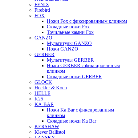
FENIX
Firebird
FOX
Ножи Fox с фиксированным клинком
Складные ножи Fox
Точильные камни Fox
GANZO
Мультитулы GANZO
Ножи GANZO
GERBER
Мультитулы GERBER
Ножи GERBER с фиксированным
клинком
Складные ножи GERBER
GLOCK
Heckler & Koch
HELLE
K25
KA-BAR
Ножи Ka Bar c фиксированным
клинком
Складные ножи Ka Bar
KERSHAW
Klever Ballistol
LANSKY