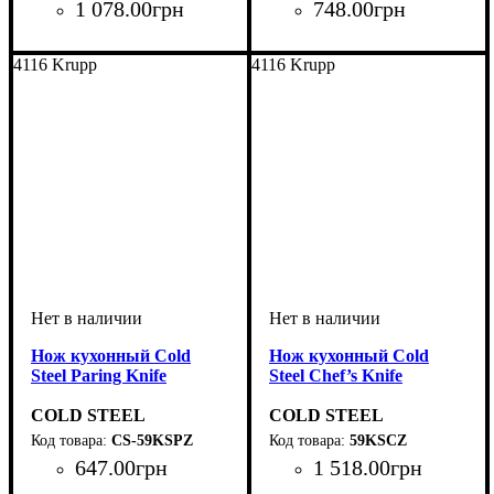
1 078
.
00
грн
748
.
00
грн
4116 Krupp
4116 Krupp
Нож кухонный Cold
Нож кухонный Cold
Steel Paring Knife
Steel Chef’s Knife
COLD STEEL
COLD STEEL
CS-59KSPZ
59KSCZ
647
.
00
грн
1 518
.
00
грн