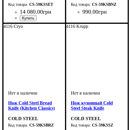
CS-59KSSET
CS-59KSBNZ
14 080
.
00
грн
990
.
00
грн
4116 Cryo
4116 Krupp
Нож Cold Steel Bread
Нож кухонный Cold
Knife (Kitchen Classics)
Steel Steak Knife
COLD STEEL
COLD STEEL
CS-59KSBRZ
CS-59KSSZ