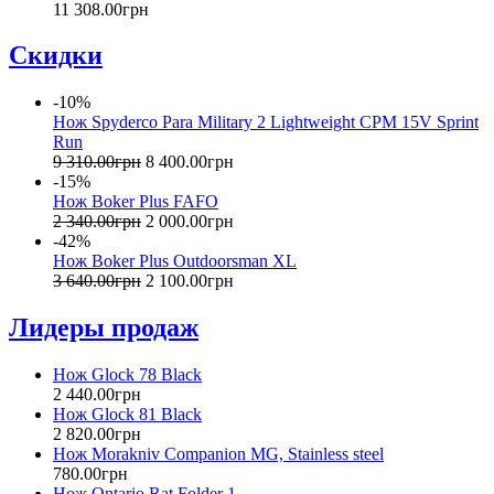
11 308
.
00
грн
Скидки
-10%
Нож Spyderco Para Military 2 Lightweight CPM 15V Sprint
Run
9 310
.
00
грн
8 400
.
00
грн
-15%
Нож Boker Plus FAFO
2 340
.
00
грн
2 000
.
00
грн
-42%
Нож Boker Plus Outdoorsman XL
3 640
.
00
грн
2 100
.
00
грн
Лидеры продаж
Нож Glock 78 Black
2 440
.
00
грн
Нож Glock 81 Black
2 820
.
00
грн
Нож Morakniv Companion MG, Stainless steel
780
.
00
грн
Нож Ontario Rat Folder 1