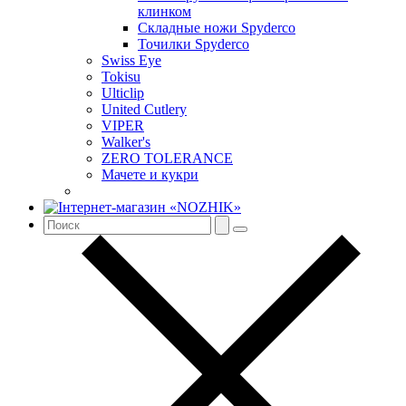
клинком
Складные ножи Spyderco
Точилки Spyderco
Swiss Eye
Tokisu
Ulticlip
United Cutlery
VIPER
Walker's
ZERO TOLERANCE
Мачете и кукри