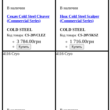
Секач Cold Steel Cleaver
Нож Cold Steel Scalper
(Commercial Series)
(Commercial Series)
COLD STEEL
COLD STEEL
CS-20VCLEZ
CS-20VSKSZ
3 784
.
00
грн
1 716
.
00
грн
4116 Cryo
4116 Cryo