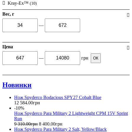
Kray-Ex™
(10)
Вес, г
—
Цена
—
грн
ОК
Новинки
Нож Spyderco Bodacious SPY27 Cobalt Blue
12 584
.
00
грн
-10%
Нож Spyderco Para Military 2 Lightweight CPM 15V Sprint
Run
9 310
.
00
грн
8 400
.
00
грн
Нож Spyderco Para Military 2 Salt, Yellow/Black