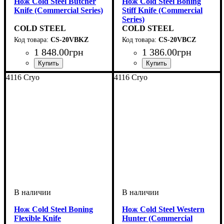
Нож Cold Steel Butcher
Нож Cold Steel Boning
Knife (Commercial Series)
Stiff Knife (Commercial
Series)
COLD STEEL
COLD STEEL
CS-20VBKZ
CS-20VBCZ
1 848
.
00
грн
1 386
.
00
грн
4116 Cryo
4116 Cryo
Нож Cold Steel Boning
Нож Cold Steel Western
Flexible Knife
Hunter (Commercial