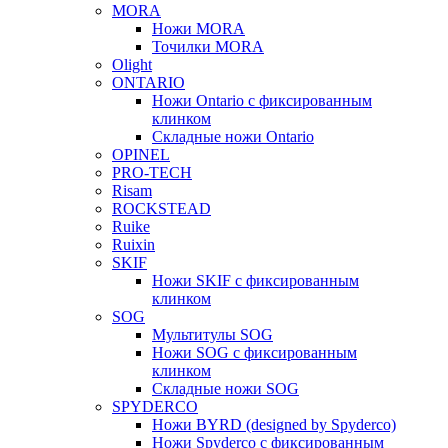
MORA
Ножи MORA
Точилки MORA
Olight
ONTARIO
Ножи Ontario c фиксированным
клинком
Складные ножи Ontario
OPINEL
PRO-TECH
Risam
ROCKSTEAD
Ruike
Ruixin
SKIF
Ножи SKIF с фиксированным
клинком
SOG
Мультитулы SOG
Ножи SOG с фиксированным
клинком
Складные ножи SOG
SPYDERCO
Ножи BYRD (designed by Spyderco)
Ножи Spyderco c фиксированным