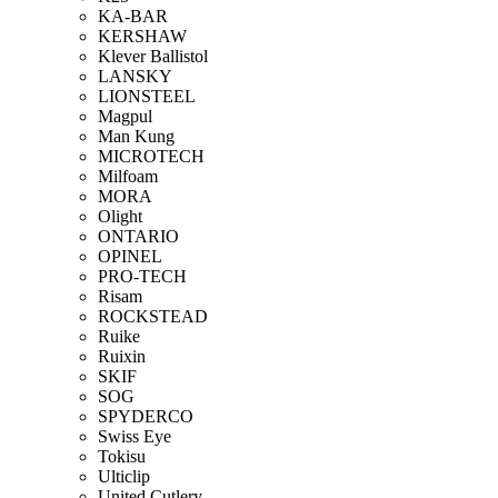
KA-BAR
KERSHAW
Klever Ballistol
LANSKY
LIONSTEEL
Magpul
Man Kung
MICROTECH
Milfoam
MORA
Olight
ONTARIO
OPINEL
PRO-TECH
Risam
ROCKSTEAD
Ruike
Ruixin
SKIF
SOG
SPYDERCO
Swiss Eye
Tokisu
Ulticlip
United Cutlery