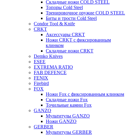
Складные ножи COLD STEEL
Топоры Cold Steel
Тренировочное оружие COLD STEEL
Биты и трости Cold Steel
Condor Tool & Knife
CRKT
Аксессуары CRKT
Ножи CRKT с фиксированным
клинком
Складные ножи CRKT
Demko Knives
ESEE
EXTREMA RATIO
FAB DEFENCE
FENIX
Firebird
FOX
Ножи Fox с фиксированным клинком
Складные ножи Fox
Точильные камни Fox
GANZO
Мультитулы GANZO
Ножи GANZO
GERBER
Мультитулы GERBER