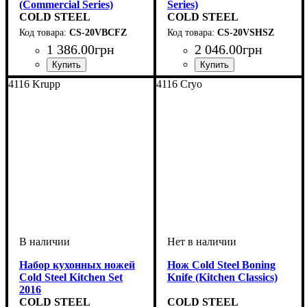
(Commercial Series)
Series)
COLD STEEL
COLD STEEL
CS-20VBCFZ
CS-20VSHSZ
1 386
.
00
грн
2 046
.
00
грн
4116 Krupp
4116 Cryo
Набор кухонных ножей
Нож Cold Steel Boning
Cold Steel Kitchen Set
Knife (Kitchen Classics)
2016
COLD STEEL
COLD STEEL