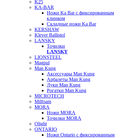
K25
KA-BAR
Ножи Ka Bar c фиксированным
клинком
Складные ножи Ka Bar
KERSHAW
Klever Ballistol
LANSKY
Точилки
LANSKY
LIONSTEEL
Magpul
Man Kung
Аксессуары Man Kung
Арбалеты Man Kung
Луки Man Kung
Рогатки Man Kung
MICROTECH
Milfoam
MORA
Ножи MORA
Точилки MORA
Olight
ONTARIO
Ножи Ontario c фиксированным