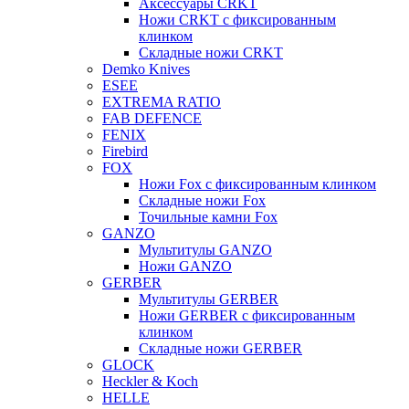
Аксессуары CRKT
Ножи CRKT с фиксированным
клинком
Складные ножи CRKT
Demko Knives
ESEE
EXTREMA RATIO
FAB DEFENCE
FENIX
Firebird
FOX
Ножи Fox с фиксированным клинком
Складные ножи Fox
Точильные камни Fox
GANZO
Мультитулы GANZO
Ножи GANZO
GERBER
Мультитулы GERBER
Ножи GERBER с фиксированным
клинком
Складные ножи GERBER
GLOCK
Heckler & Koch
HELLE