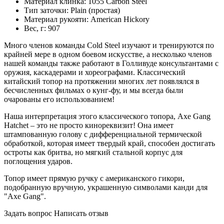
Материал клинка:
1055 Carbon Steel
Тип заточки:
Plain (простая)
Материал рукояти:
American Hickory
Вес, г:
907
Много членов команды Cold Steel изучают и тренируются по
крайней мере в одном боевом искусстве, а несколько членов
нашей команды также работают в Голливуде консультантами с
оружия, каскадерами и хореографами. Классический
китайский топор на протяжении многих лет появлялся в
бесчисленных фильмах о кунг-фу, и мы всегда были
очарованы его использованием!
Наша интерпретация этого классического топора, Axe Gang
Hatchet – это не просто кинореквизит! Она имеет
штампованную голову с дифференциальной термической
обработкой, которая имеет твердый край, способен достигать
остроты как бритва, но мягкий стальной корпус для
поглощения ударов.
Топор имеет прямую ручку с американского гикори,
подобранную вручную, украшенную символами канди для
"Axe Gang".
Задать вопрос
Написать отзыв