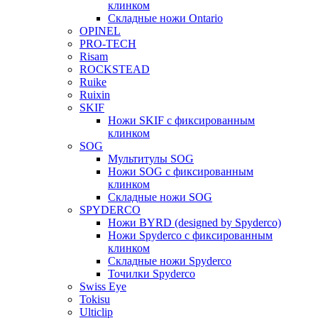
клинком
Складные ножи Ontario
OPINEL
PRO-TECH
Risam
ROCKSTEAD
Ruike
Ruixin
SKIF
Ножи SKIF с фиксированным
клинком
SOG
Мультитулы SOG
Ножи SOG с фиксированным
клинком
Складные ножи SOG
SPYDERCO
Ножи BYRD (designed by Spyderco)
Ножи Spyderco c фиксированным
клинком
Складные ножи Spyderco
Точилки Spyderco
Swiss Eye
Tokisu
Ulticlip