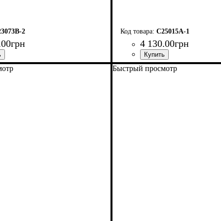
3073B-2
C25015A-1
.
00
грн
4 130
.
00
грн
мотр
Быстрый просмотр