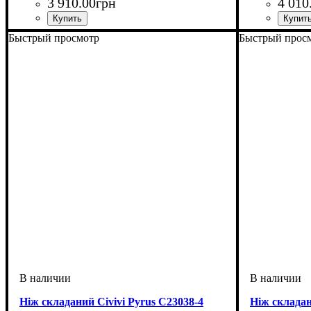
3 910
.
00
грн
4 010
Быстрый просмотр
Быстрый прос
Ніж складаний Civivi Pyrus C23038-4
Ніж складан