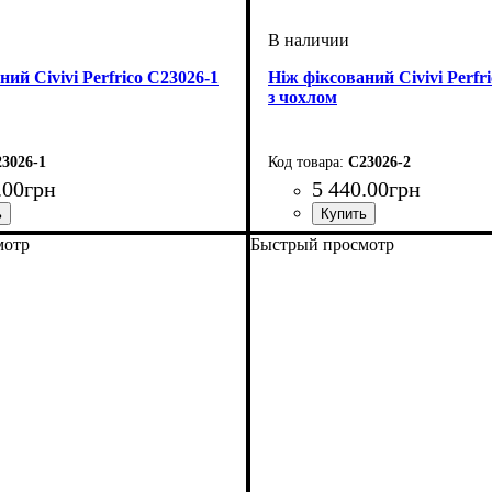
ний Civivi Perfrico C23026-1
Ніж фіксований Civivi Perfr
з чохлом
3026-1
C23026-2
.
00
грн
5 440
.
00
грн
мотр
Быстрый просмотр