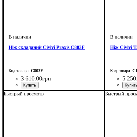
Ніж складаний Civivi Praxis C803F
Ніж Civivi 
C803F
C1
3 610
.
00
грн
5 250
Быстрый просмотр
Быстрый прос