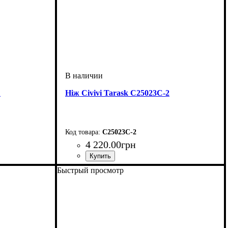
1
Ніж Civivi Tarask C25023C-2
C25023C-2
4 220
.
00
грн
Быстрый просмотр