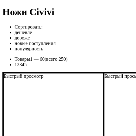
Ножи Civivi
Сортировать:
дешевле
дороже
новые поступления
популярность
Товары
1 —
60
(всего 250)
1
2
3
4
5
Быстрый просмотр
Быстрый прос