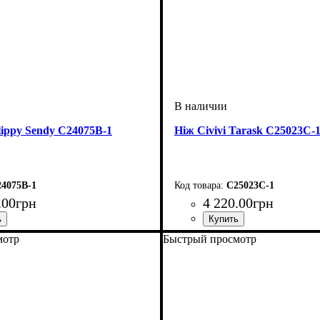
Slippy Sendy C24075B-1
Ніж Civivi Tarask C25023C-
4075B-1
C25023C-1
.
00
грн
4 220
.
00
грн
мотр
Быстрый просмотр