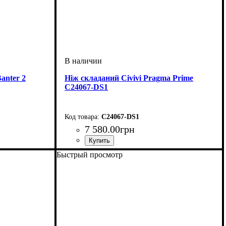
anter 2
Ніж складаний Civivi Pragma Prime
C24067-DS1
C24067-DS1
7 580
.
00
грн
Быстрый просмотр