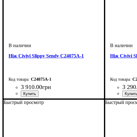
Ніж Civivi Slippy Sendy C24075A-1
Ніж Civivi 
C24075A-1
C2
3 910
.
00
грн
3 290
Быстрый просмотр
Быстрый прос