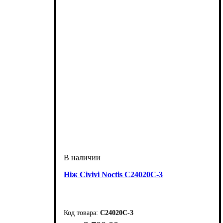
Ніж Civivi Noctis C24020С-3
C24020C-3