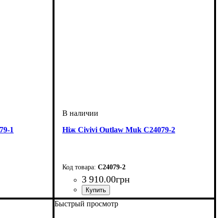
79-1
Ніж Civivi Outlaw Muk C24079-2
C24079-2
3 910
.
00
грн
Быстрый просмотр