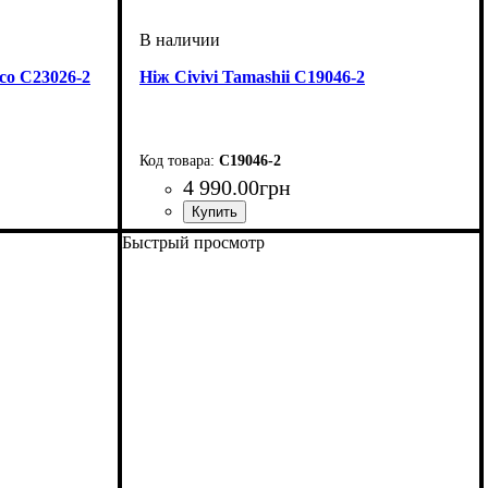
ico C23026-2
Ніж Civivi Tamashii C19046-2
C19046-2
4 990
.
00
грн
Быстрый просмотр