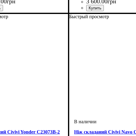
.
00
грн
3 600
.
00
грн
мотр
Быстрый просмотр
ий Civivi Yonder C23073B-2
Ніж складаний Civivi Navo 