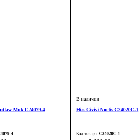
Outlaw Muk C24079-4
Ніж Civivi Noctis C24020С-1
4079-4
C24020C-1