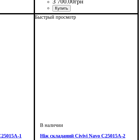
3 700
.
00
грн
Быстрый просмотр
C25015A-1
Ніж складаний Civivi Navo C25015A-2