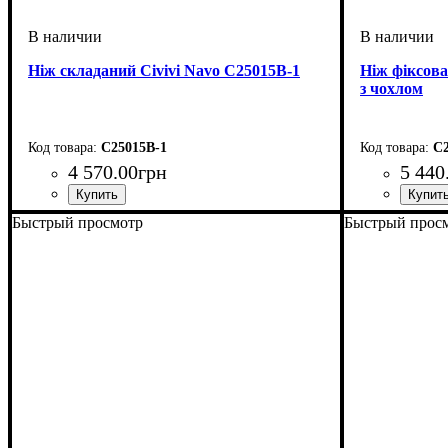
Ніж складаний Civivi Navo C25015B-1
Ніж фіксова
з чохлом
C25015B-1
C2
4 570
.
00
грн
5 440
Быстрый просмотр
Быстрый прос