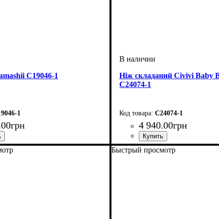
Tamashii C19046-1
Ніж складаний Civivi Baby B
C24074-1
9046-1
C24074-1
.
00
грн
4 940
.
00
грн
мотр
Быстрый просмотр