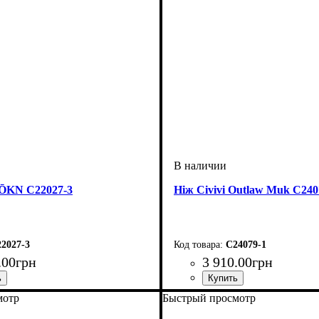
SŌKN C22027-3
Ніж Civivi Outlaw Muk C240
2027-3
C24079-1
.
00
грн
3 910
.
00
грн
мотр
Быстрый просмотр