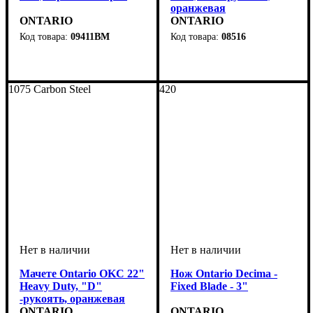
оранжевая
ONTARIO
ONTARIO
09411BM
08516
1075 Carbon Steel
420
Мачете Ontario OKC 22"
Нож Ontario Decima -
Heavy Duty, "D"
Fixed Blade - 3"
-рукоять, оранжевая
ONTARIO
ONTARIO