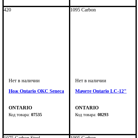
420
1095 Carbon
Нож Ontario OKC Seneca
Мачете Ontario LC-12"
ONTARIO
ONTARIO
07535
08293
1075 Carbon Steel
1095 Carbon