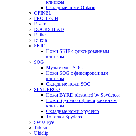
клинком
Складные ножи Ontario
OPINEL
PRO-TECH
Risam
ROCKSTEAD
Ruike
Ruixin
SKIF
Ножи SKIF с фиксированным
клинком
SOG
Мультитулы SOG
Ножи SOG с фиксированным
клинком
Складные ножи SOG
SPYDERCO
Ножи BYRD (designed by Spyderco)
Ножи Spyderco c фиксированным
клинком
Складные ножи Spyderco
Точилки Spyderco
Swiss Eye
Tokisu
Ulticlip