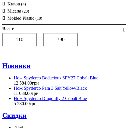
Kraton
(4)
Micarta
(20)
Molded Plastic
(10)
Вес, г
—
Новинки
Нож Spyderco Bodacious SPY27 Cobalt Blue
12 584
.
00
грн
Нож Spyderco Para 3 Salt Yellow/Black
11 088
.
00
грн
Нож Spyderco Dragonfly 2 Cobalt Blue
5 280
.
00
грн
Скидки
-25%