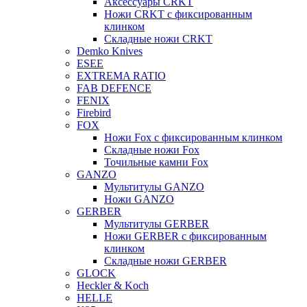
Аксессуары CRKT
Ножи CRKT с фиксированным
клинком
Складные ножи CRKT
Demko Knives
ESEE
EXTREMA RATIO
FAB DEFENCE
FENIX
Firebird
FOX
Ножи Fox с фиксированным клинком
Складные ножи Fox
Точильные камни Fox
GANZO
Мультитулы GANZO
Ножи GANZO
GERBER
Мультитулы GERBER
Ножи GERBER с фиксированным
клинком
Складные ножи GERBER
GLOCK
Heckler & Koch
HELLE