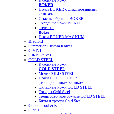
Кухонные ножи
BOKER
Ножи BOKER с фиксированным
клинком
Опасные бритвы BOKER
Складные ножи BOKER
Точилки
Boker
Ножи BOKER MAGNUM
Bradford
Cimmerian Custom Knives
CIVIVI
CJRB Knives
COLD STEEL
Кухонные ножи
COLD STEEL
Мечи COLD STEEL
Ножи COLD STEEL с
фиксированным клинком
Складные ножи COLD STEEL
Топоры Cold Steel
Тренировочное оружие COLD STEEL
Биты и трости Cold Steel
Condor Tool & Knife
CRKT