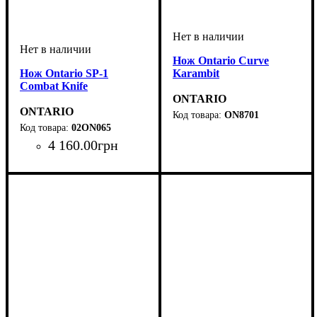
Нож Ontario Curve
Нож Ontario SP-1
Karambit
Combat Knife
ONTARIO
ONTARIO
ON8701
02ON065
4 160
.
00
грн