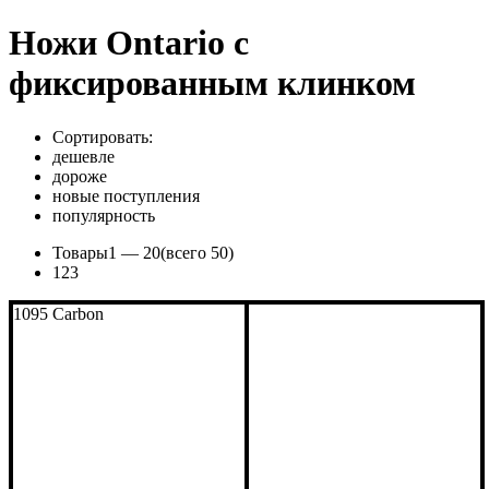
Ножи Ontario c
фиксированным клинком
Сортировать:
дешевле
дороже
новые поступления
популярность
Товары
1 —
20
(всего 50)
1
2
3
1095 Carbon