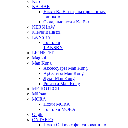
K25
KA-BAR
Ножи Ka Bar c фиксированным
клинком
Складные ножи Ka Bar
KERSHAW
Klever Ballistol
LANSKY
Точилки
LANSKY
LIONSTEEL
Magpul
Man Kung
Аксессуары Man Kung
Арбалеты Man Kung
Луки Man Kung
Рогатки Man Kung
MICROTECH
Milfoam
MORA
Ножи MORA
Точилки MORA
Olight
ONTARIO
Ножи Ontario c фиксированным