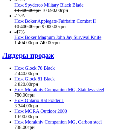
Нож Spyderco Military Black Blade
14 300
.
00
грн
10 690
.
00
грн
-13%
Нож Boker Applegate-Fairbairn Combat II
10 400
.
00
грн
9 000
.
00
грн
-47%
Нож Boker Magnum John Jay Survival Knife
1 404
.
00
грн
740
.
00
грн
Лидеры продаж
Нож Glock 78 Black
2 440
.
00
грн
Нож Glock 81 Black
2 820
.
00
грн
Нож Morakniv Companion MG, Stainless steel
780
.
00
грн
Нож Ontario Rat Folder 1
3 344
.
00
грн
Нож MORA Outdoor 2000
1 690
.
00
грн
Нож Morakniv Companion MG, Carbon steel
738
.
00
грн