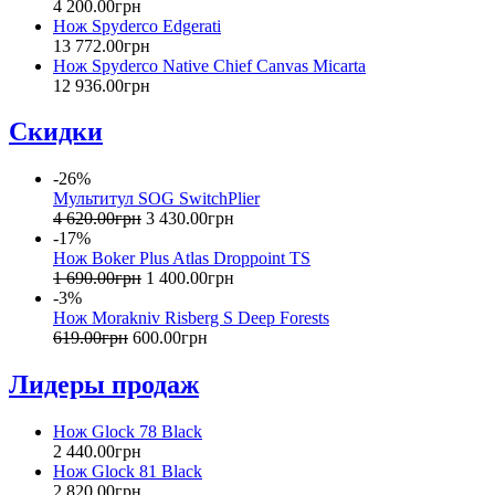
4 200
.
00
грн
Нож Spyderco Edgerati
13 772
.
00
грн
Нож Spyderco Native Chief Canvas Micarta
12 936
.
00
грн
Скидки
-26%
Мультитул SOG SwitchPlier
4 620
.
00
грн
3 430
.
00
грн
-17%
Нож Boker Plus Atlas Droppoint TS
1 690
.
00
грн
1 400
.
00
грн
-3%
Нож Morakniv Risberg S Deep Forests
619
.
00
грн
600
.
00
грн
Лидеры продаж
Нож Glock 78 Black
2 440
.
00
грн
Нож Glock 81 Black
2 820
.
00
грн