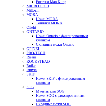
Рогатки Man Kung
MICROTECH
Milfoam
MORA
Ножи MORA
Точилки MORA
Olight
ONTARIO
Ножи Ontario c фиксированным
клинком
Складные ножи Ontario
OPINEL
PRO-TECH
Risam
ROCKSTEAD
Ruike
Ruixin
SKIF
Ножи SKIF с фиксированным
клинком
SOG
Мультитулы SOG
Ножи SOG с фиксированным
клинком
Складные ножи SOG