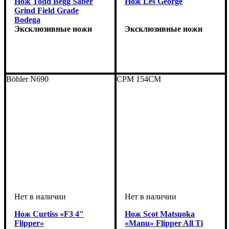
Нож Todd Begg Saber
Нож Les George
Grind Field Grade
Bodega
Эксклюзивные ножи
Эксклюзивные ножи
Böhler N690
CPM 154CM
Нож Curtiss «F3 4"
Нож Scot Matsuoka
Flipper»
«Manu» Flipper All Ti