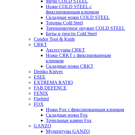
Мечи COLD STEEL
Ножи COLD STEEL с
фиксированным клинком
Складные ножи COLD STEEL
Топоры Cold Steel
Тренировочное оружие COLD STEEL
Биты и трости Cold Steel
Condor Tool & Knife
CRKT
Аксессуары CRKT
Ножи CRKT с фиксированным
клинком
Складные ножи CRKT
Demko Knives
ESEE
EXTREMA RATIO
FAB DEFENCE
FENIX
Firebird
FOX
Ножи Fox с фиксированным клинком
Складные ножи Fox
Точильные камни Fox
GANZO
Мультитулы GANZO