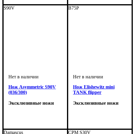
S90V
B75P
Нож Asymmetric S90V
Нож Elishewitz mini
(036/300)
TANK flipper
Эксклюзивные ножи
Эксклюзивные ножи
Damascus
CPM S30V