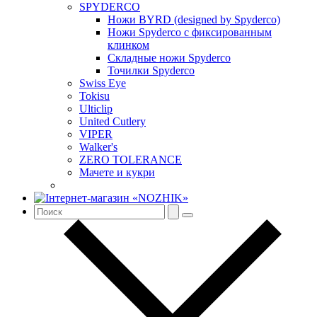
SPYDERCO
Ножи BYRD (designed by Spyderco)
Ножи Spyderco c фиксированным
клинком
Складные ножи Spyderco
Точилки Spyderco
Swiss Eye
Tokisu
Ulticlip
United Cutlery
VIPER
Walker's
ZERO TOLERANCE
Мачете и кукри