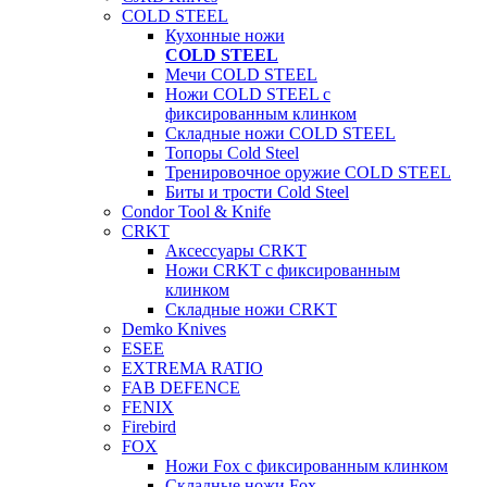
COLD STEEL
Кухонные ножи
COLD STEEL
Мечи COLD STEEL
Ножи COLD STEEL с
фиксированным клинком
Складные ножи COLD STEEL
Топоры Cold Steel
Тренировочное оружие COLD STEEL
Биты и трости Cold Steel
Condor Tool & Knife
CRKT
Аксессуары CRKT
Ножи CRKT с фиксированным
клинком
Складные ножи CRKT
Demko Knives
ESEE
EXTREMA RATIO
FAB DEFENCE
FENIX
Firebird
FOX
Ножи Fox с фиксированным клинком
Складные ножи Fox