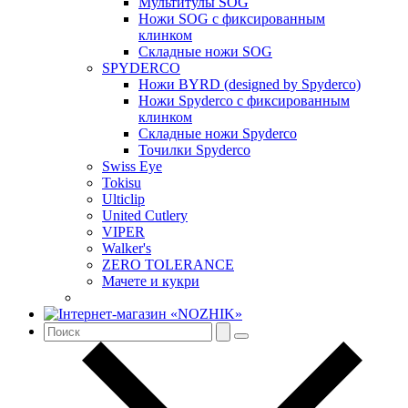
Мультитулы SOG
Ножи SOG с фиксированным
клинком
Складные ножи SOG
SPYDERCO
Ножи BYRD (designed by Spyderco)
Ножи Spyderco c фиксированным
клинком
Складные ножи Spyderco
Точилки Spyderco
Swiss Eye
Tokisu
Ulticlip
United Cutlery
VIPER
Walker's
ZERO TOLERANCE
Мачете и кукри