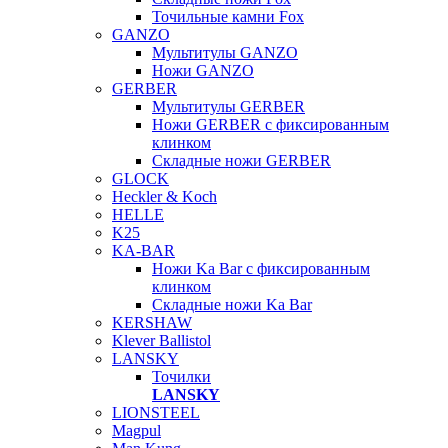
Точильные камни Fox
GANZO
Мультитулы GANZO
Ножи GANZO
GERBER
Мультитулы GERBER
Ножи GERBER с фиксированным
клинком
Складные ножи GERBER
GLOCK
Heckler & Koch
HELLE
K25
KA-BAR
Ножи Ka Bar c фиксированным
клинком
Складные ножи Ka Bar
KERSHAW
Klever Ballistol
LANSKY
Точилки
LANSKY
LIONSTEEL
Magpul