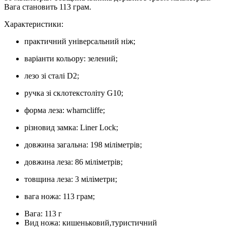
Вага становить 113 грам.
Характеристики:
практичний універсальний ніж;
варіанти кольору: зелений;
лезо зі сталі D2;
ручка зі склотекстоліту G10;
форма леза: wharncliffe;
різновид замка: Liner Lock;
довжина загальна: 198 міліметрів;
довжина леза: 86 міліметрів;
товщина леза: 3 міліметри;
вага ножа: 113 грам;
Вага: 113 г
Вид ножа: кишеньковий,туристичний