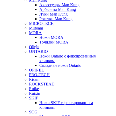
Man Kung
Аксессуары Man Kung
Арбалеты Man Kung
Луки Man Kung
Рогатки Man Kung
MICROTECH
Milfoam
MORA
Ножи MORA
Точилки MORA
Olight
ONTARIO
Ножи Ontario c фиксированным
клинком
Складные ножи Ontario
OPINEL
PRO-TECH
Risam
ROCKSTEAD
Ruike
Ruixin
SKIF
Ножи SKIF с фиксированным
клинком
SOG