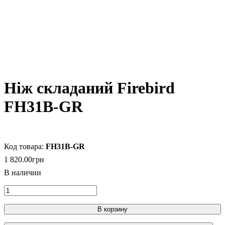
Нiж складаний Firebird
FH31B-GR
FH31B-GR
1 820
.
00
грн
В корзину