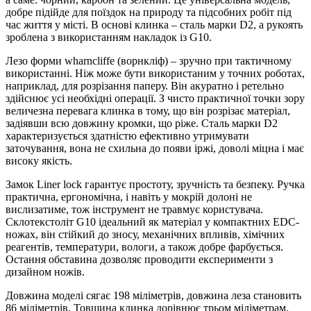
добре підійде для поїздок на природу та підсобних робіт під
час життя у місті. В основі клинка – сталь марки D2, а рукоять
зроблена ​​з використанням накладок із G10.
Лезо форми wharncliffe (ворнкліф) – зручно при тактичному
використанні. Ніж може бути використаним у точних роботах,
наприклад, для розрізання паперу. Він акуратно і ретельно
здійснює усі необхідні операції. З чисто практичної точки зору
величезна перевага клинка в тому, що він розрізає матеріал,
задіявши всю довжину кромки, що ріже. Сталь марки D2
характеризується здатністю ефективно утримувати
заточування, вона не схильна до появи іржі, доволі міцна і має
високу якість.
Замок Liner lock гарантує простоту, зручність та безпеку. Ручка
практична, ергономічна, і навіть у мокрій долоні не
вислизатиме, тож інструмент не травмує користувача.
Склотекстоліт G10 ідеальний як матеріал у компактних EDC-
ножах, він стійкий до зносу, механічних впливів, хімічних
реагентів, температури, вологи, а також добре фарбується.
Остання обставина дозволяє проводити експерименти з
дизайном ножів.
Довжина моделі сягає 198 міліметрів, довжина леза становить
86 міліметрів. Товщина клинка дорівнює трьом міліметрам.