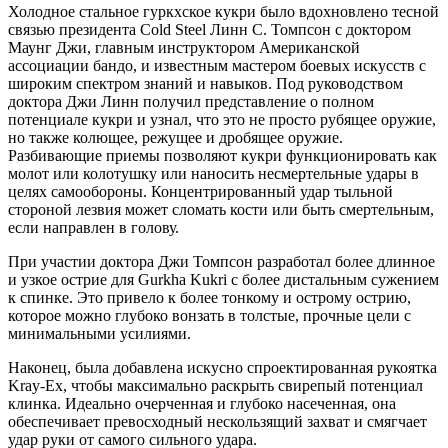
Холодное стальное гуркхское кукри было вдохновлено тесной
связью президента Cold Steel Линн С. Томпсон с доктором
Маунг Джи, главным инструктором Американской
ассоциации бандо, и известным мастером боевых искусств с
широким спектром знаний и навыков. Под руководством
доктора Джи Линн получил представление о полном
потенциале кукри и узнал, что это не просто рубящее оружие,
но также колющее, режущее и дробящее оружие.
Разбивающие приемы позволяют кукри функционировать как
молот или колотушку или наносить несмертельные удары в
целях самообороны. Концентрированный удар тыльной
стороной лезвия может сломать кости или быть смертельным,
если направлен в голову.
При участии доктора Джи Томпсон разработал более длинное
и узкое острие для Gurkha Kukri с более дистальным сужением
к спинке. Это привело к более тонкому и острому острию,
которое можно глубоко вонзать в толстые, прочные цели с
минимальными усилиями.
Наконец, была добавлена ​​искусно спроектированная рукоятка
Kray-Ex, чтобы максимально раскрыть свирепый потенциал
клинка. Идеально очерченная и глубоко насеченная, она
обеспечивает превосходный нескользящий захват и смягчает
удар руки от самого сильного удара.