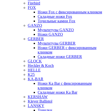
Firebird
FOX
Ножи Fox с фиксированным клинком
Складные ножи Fox
Точильные камни Fox
GANZO
Мультитулы GANZO
Ножи GANZO
GERBER
Мультитулы GERBER
Ножи GERBER с фиксированным
клинком
Складные ножи GERBER
GLOCK
Heckler & Koch
HELLE
K25
KA-BAR
Ножи Ka Bar c фиксированным
клинком
Складные ножи Ka Bar
KERSHAW
Klever Ballistol
LANSKY
Точилки