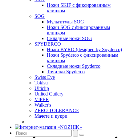
Ножи SKIF с фиксированным
клинком
SOG
Мультитулы SOG
Ножи SOG с фиксированным
клинком
Складные ножи SOG
SPYDERCO
Ножи BYRD (designed by Spyderco)
Ножи Spyderco c фиксированным
клинком
Складные ножи Spyderco
Точилки Spyderco
Swiss Eye
Tokisu
Ulticlip
United Cutlery
VIPER
Walker's
ZERO TOLERANCE
Мачете и кукри