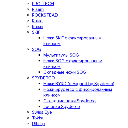
PRO-TECH
Risam
ROCKSTEAD
Ruike
Ruixin
SKIF
Ножи SKIF с фиксированным
клинком
SOG
Мультитулы SOG
Ножи SOG с фиксированным
клинком
Складные ножи SOG
SPYDERCO
Ножи BYRD (designed by Spyderco)
Ножи Spyderco c фиксированным
клинком
Складные ножи Spyderco
Точилки Spyderco
Swiss Eye
Tokisu
Ulticlip