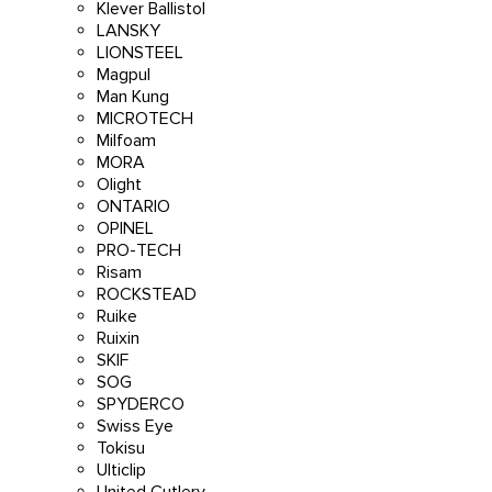
Klever Ballistol
LANSKY
LIONSTEEL
Magpul
Man Kung
MICROTECH
Milfoam
MORA
Olight
ONTARIO
OPINEL
PRO-TECH
Risam
ROCKSTEAD
Ruike
Ruixin
SKIF
SOG
SPYDERCO
Swiss Eye
Tokisu
Ulticlip
United Cutlery