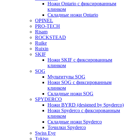
Ножи Ontario c фиксированным
клинком
Складные ножи Ontario
OPINEL
PRO-TECH
Risam
ROCKSTEAD
Ruike
Ruixin
SKIF
Ножи SKIF с фиксированным
клинком
SOG
Мультитулы SOG
Ножи SOG с фиксированным
клинком
Складные ножи SOG
SPYDERCO
Ножи BYRD (designed by Spyderco)
Ножи Spyderco c фиксированным
клинком
Складные ножи Spyderco
Точилки Spyderco
Swiss Eye
Tokisu