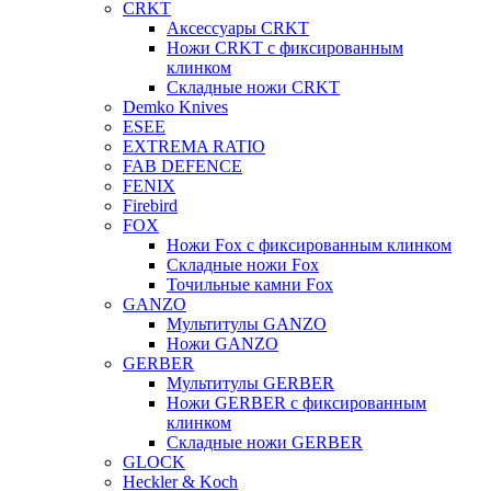
CRKT
Аксессуары CRKT
Ножи CRKT с фиксированным
клинком
Складные ножи CRKT
Demko Knives
ESEE
EXTREMA RATIO
FAB DEFENCE
FENIX
Firebird
FOX
Ножи Fox с фиксированным клинком
Складные ножи Fox
Точильные камни Fox
GANZO
Мультитулы GANZO
Ножи GANZO
GERBER
Мультитулы GERBER
Ножи GERBER с фиксированным
клинком
Складные ножи GERBER
GLOCK
Heckler & Koch