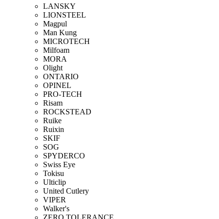
LANSKY
LIONSTEEL
Magpul
Man Kung
MICROTECH
Milfoam
MORA
Olight
ONTARIO
OPINEL
PRO-TECH
Risam
ROCKSTEAD
Ruike
Ruixin
SKIF
SOG
SPYDERCO
Swiss Eye
Tokisu
Ulticlip
United Cutlery
VIPER
Walker's
ZERO TOLERANCE