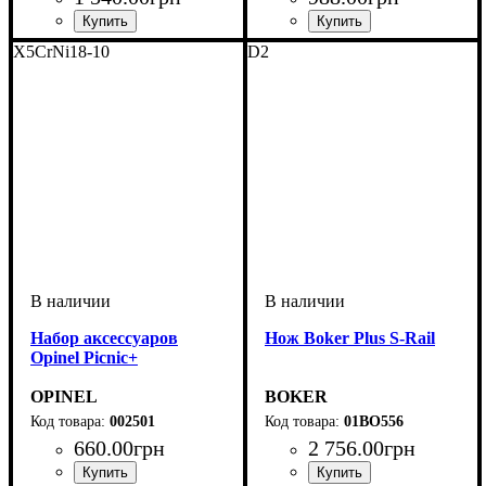
X5CrNi18-10
D2
Набор аксессуаров
Нож Boker Plus S-Rail
Opinel Picnic+
OPINEL
BOKER
002501
01BO556
660
.
00
грн
2 756
.
00
грн