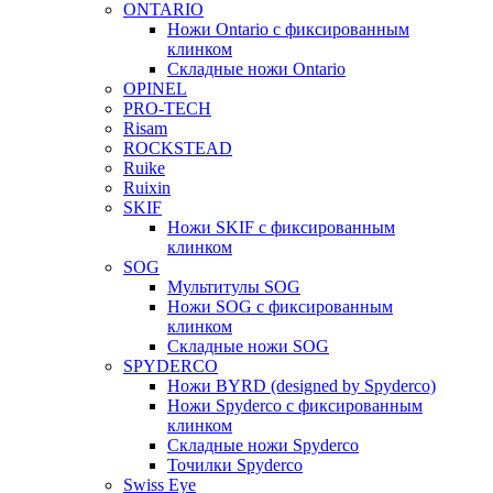
ONTARIO
Ножи Ontario c фиксированным
клинком
Складные ножи Ontario
OPINEL
PRO-TECH
Risam
ROCKSTEAD
Ruike
Ruixin
SKIF
Ножи SKIF с фиксированным
клинком
SOG
Мультитулы SOG
Ножи SOG с фиксированным
клинком
Складные ножи SOG
SPYDERCO
Ножи BYRD (designed by Spyderco)
Ножи Spyderco c фиксированным
клинком
Складные ножи Spyderco
Точилки Spyderco
Swiss Eye