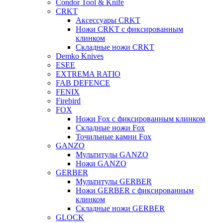
Condor Tool & Knife
CRKT
Аксессуары CRKT
Ножи CRKT с фиксированным
клинком
Складные ножи CRKT
Demko Knives
ESEE
EXTREMA RATIO
FAB DEFENCE
FENIX
Firebird
FOX
Ножи Fox с фиксированным клинком
Складные ножи Fox
Точильные камни Fox
GANZO
Мультитулы GANZO
Ножи GANZO
GERBER
Мультитулы GERBER
Ножи GERBER с фиксированным
клинком
Складные ножи GERBER
GLOCK