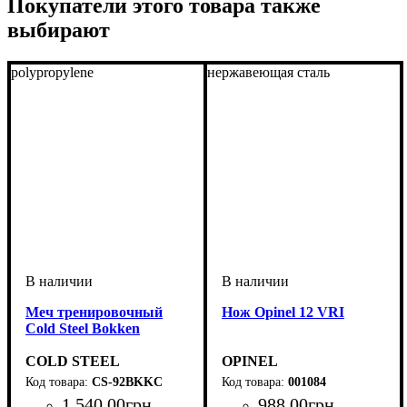
Покупатели этого товара также
выбирают
polypropylene
нержавеющая сталь
Меч тренировочный
Нож Opinel 12 VRI
Cold Steel Bokken
COLD STEEL
OPINEL
CS-92BKKC
001084
1 540
.
00
грн
988
.
00
грн