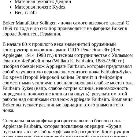
Материал рукояти:
Делрин
Материал ножен:
Kydex
Вес, г:
245
Boker Manufaktur Solingen - ножи самого высокого класса! C
1869-го года и до сих пор производятся на фабрике Boker в
городе Золинген, Германия.
В начале 80-х прошлого века знаменитый оружейный
конструктор полковник армии США Рекс Эплгейт (Rex
Applegate, 1914-1998 гг.) в тесном сотрудничестве с Уильямом
Эвартом Фейрбейрном (William E. Fairbairn, 1885-1960 гг.)
изобрел боевой нож Applegate-Fairbairn, который представлял
собой улучшенную версию знаменитого ножа Fairbairn-Sykes.
Во время Второй Мировой войны Эплгейт и Фейрбейрн
совместными усилиями проанализировали слабые места ножа
Fairbairn-Sykes (напр. cлабое острие клинка, невозможность
определить положение клинка на ощупь), результатом этой
работы над ошибками стал нож Applegate-Fairbairn. Компания
Boker выпускает различные вариации этого знаменитого
ножа.
Специальная модификация оригинального боевого ножа
Appleгate-Fairbairn, которая посвящена операции «Буря в
пустыне» - в светлой камуфляжной расцветке. Конструкция