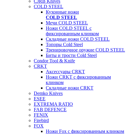
CJRB Knives
COLD STEEL
Кухонные ножи
COLD STEEL
Мечи COLD STEEL
Ножи COLD STEEL с
фиксированным клинком
Складные ножи COLD STEEL
Топоры Cold Steel
Тренировочное оружие COLD STEEL
Биты и трости Cold Steel
Condor Tool & Knife
CRKT
Аксессуары CRKT
Ножи CRKT с фиксированным
клинком
Складные ножи CRKT
Demko Knives
ESEE
EXTREMA RATIO
FAB DEFENCE
FENIX
Firebird
FOX
Ножи Fox с фиксированным клинком