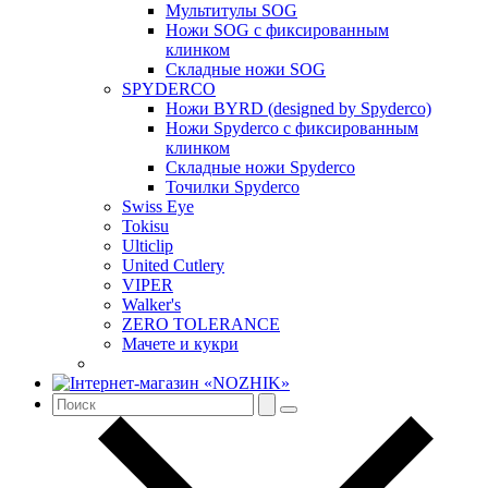
Мультитулы SOG
Ножи SOG с фиксированным
клинком
Складные ножи SOG
SPYDERCO
Ножи BYRD (designed by Spyderco)
Ножи Spyderco c фиксированным
клинком
Складные ножи Spyderco
Точилки Spyderco
Swiss Eye
Tokisu
Ulticlip
United Cutlery
VIPER
Walker's
ZERO TOLERANCE
Мачете и кукри