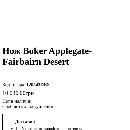
Нож Boker Applegate-
Fairbairn Desert
120543DES
10 036
.
00
грн
Сообщить о поступлении
Доставка
По Украине: по тарифам перевозчика