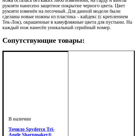
ножа осталась без каких либо изменений, на гарду и винты
рукояти нанесено защитное покрытие черного цвета. Цвет
рукояти изменён на песочный. Для данной модели были
сделаны новые ножны из пластика – кайдекс (с креплением
Тек-Лок), окрашенные в камуфляжные цвета для пустыни. На
каждый нож нанесён уникальный серийный номер.
Сопутствующие товары:
Точило Spyderco Tri-
Angle Sharpmaker®