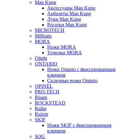
Man Kung
Аксессуары Man Kung
Арбалеты Man Kung
Луки Man Kung
Рогатки Man Kung
MICROTECH
Milfoam
MORA
Ножи MORA
Точилки MORA
Olight
ONTARIO
Ножи Ontario c фиксированным
клинком
Складные ножи Ontario
OPINEL
PRO-TECH
Risam
ROCKSTEAD
Ruike
Ruixin
SKIF
Ножи SKIF с фиксированным
клинком
SOG