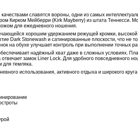
качествами славятся вороны, одни из самых интеллектуал
ром Кирком Мейберри (Kirk Mayberry) из штата Теннесси. М
ножом для ежедневного ношения.
 отличающейся хорошим удержанием режущей кромки, высоко
ытие Dark Stonewash и сатинированные плоскости, что не т
ок на обухе улучшает контроль при выполнении точных ра
 обеспечивает надёжный хват даже в сложных условиях. Пл
отвечает замок Liner Lock. Для удобного повседневного н
м для темляка.
невного использования, активного отдыха и широкого круга
тинирование
остроты
урой