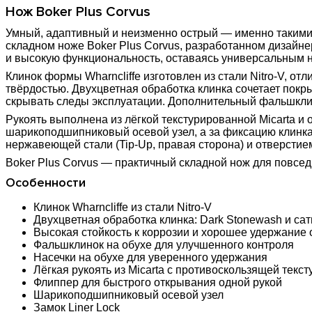
Нож Boker Plus Corvus
Умный, адаптивный и неизменно острый — именно такими 
складном ноже Boker Plus Corvus, разработанном дизайне
и высокую функциональность, оставаясь универсальным 
Клинок формы Wharncliffe изготовлен из стали Nitro-V,
твёрдостью. Двухцветная обработка клинка сочетает покр
скрывать следы эксплуатации. Дополнительный фальшклин
Рукоять выполнена из лёгкой текстурированной Micarta и
шарикоподшипниковый осевой узел, а за фиксацию клинка 
нержавеющей стали (Tip-Up, правая сторона) и отверстие
Boker Plus Corvus — практичный складной нож для повсед
Особенности
Клинок Wharncliffe из стали Nitro-V
Двухцветная обработка клинка: Dark Stonewash и са
Высокая стойкость к коррозии и хорошее удержание 
Фальшклинок на обухе для улучшенного контроля
Насечки на обухе для уверенного удержания
Лёгкая рукоять из Micarta с противоскользящей текст
Флиппер для быстрого открывания одной рукой
Шарикоподшипниковый осевой узел
Замок Liner Lock