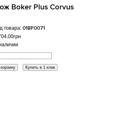
ож Boker Plus Corvus
01BP0071
704
.
00
грн
 корзину
Купить в 1 клик