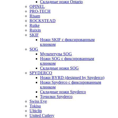
Складные ножи Ontario
OPINEL
PRO-TECH
Risam
ROCKSTEAD
Ruike
Ruixin
SKIF
Ножи SKIF с фиксированным
клинком
SOG
Мультитулы SOG
Ножи SOG с фиксированным
клинком
Складные ножи SOG
SPYDERCO
Ножи BYRD (designed by Spyderco)
Ножи Spyderco c фиксированным
клинком
Складные ножи Spyderco
Точилки Spyderco
Swiss Eye
Tokisu
Ulticlip
United Cutlery