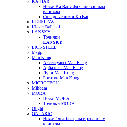
KA-BAR
Ножи Ka Bar c фиксированным
клинком
Складные ножи Ka Bar
KERSHAW
Klever Ballistol
LANSKY
Точилки
LANSKY
LIONSTEEL
Magpul
Man Kung
Аксессуары Man Kung
Арбалеты Man Kung
Луки Man Kung
Рогатки Man Kung
MICROTECH
Milfoam
MORA
Ножи MORA
Точилки MORA
Olight
ONTARIO
Ножи Ontario c фиксированным
клинком