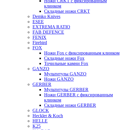
Ножи CRKT с фиксированным
клинком
Складные ножи CRKT
Demko Knives
ESEE
EXTREMA RATIO
FAB DEFENCE
FENIX
Firebird
FOX
Ножи Fox с фиксированным клинком
Складные ножи Fox
Точильные камни Fox
GANZO
Мультитулы GANZO
Ножи GANZO
GERBER
Мультитулы GERBER
Ножи GERBER с фиксированным
клинком
Складные ножи GERBER
GLOCK
Heckler & Koch
HELLE
K25