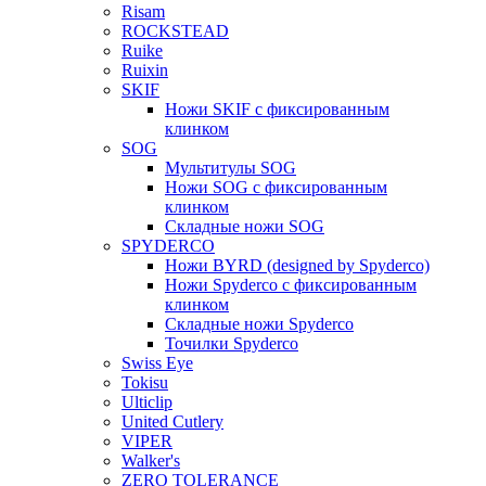
Risam
ROCKSTEAD
Ruike
Ruixin
SKIF
Ножи SKIF с фиксированным
клинком
SOG
Мультитулы SOG
Ножи SOG с фиксированным
клинком
Складные ножи SOG
SPYDERCO
Ножи BYRD (designed by Spyderco)
Ножи Spyderco c фиксированным
клинком
Складные ножи Spyderco
Точилки Spyderco
Swiss Eye
Tokisu
Ulticlip
United Cutlery
VIPER
Walker's
ZERO TOLERANCE