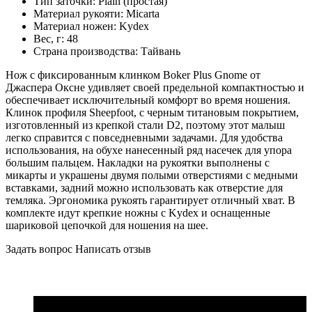
Тип заточки:
Plain (простая)
Материал рукояти:
Micarta
Материал ножен:
Kydex
Вес, г:
48
Страна производства:
Тайвань
Нож с фиксированным клинком Boker Plus Gnome от
Джаспера Оксне удивляет своей предельной компактностью и
обеспечивает исключительный комфорт во время ношения.
Клинок профиля Sheepfoot, с черным титановым покрытием,
изготовленный из крепкой стали D2, поэтому этот малыш
легко справится с повседневными задачами. Для удобства
использования, на обухе нанесенный ряд насечек для упора
большим пальцем. Накладки на рукоятки выполнены с
микарты и украшены двумя полыми отверстиями с медными
вставками, задний можно использовать как отверстие для
темляка. Эргономика рукоять гарантирует отличный хват. В
комплекте идут крепкие ножны с Kydex и оснащенные
шариковой цепочкой для ношения на шее.
Задать вопрос
Написать отзыв