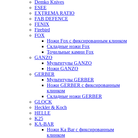
Demko Knives
ESEE
EXTREMA RATIO
FAB DEFENCE
FENIX
Firebird
FOX
Ножи Fox с фиксированным клинком
Складные ножи Fox
Точильные камни Fox
GANZO
Мультитулы GANZO
Ножи GANZO
GERBER
Мультитулы GERBER
Ножи GERBER с фиксированным
клинком
Складные ножи GERBER
GLOCK
Heckler & Koch
HELLE
K25
KA-BAR
Ножи Ka Bar c фиксированным
клинком