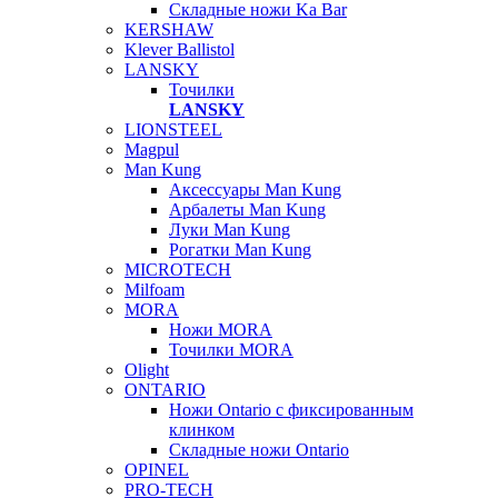
Складные ножи Ka Bar
KERSHAW
Klever Ballistol
LANSKY
Точилки
LANSKY
LIONSTEEL
Magpul
Man Kung
Аксессуары Man Kung
Арбалеты Man Kung
Луки Man Kung
Рогатки Man Kung
MICROTECH
Milfoam
MORA
Ножи MORA
Точилки MORA
Olight
ONTARIO
Ножи Ontario c фиксированным
клинком
Складные ножи Ontario
OPINEL
PRO-TECH