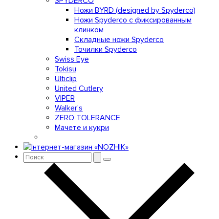
SPYDERCO
Ножи BYRD (designed by Spyderco)
Ножи Spyderco c фиксированным
клинком
Складные ножи Spyderco
Точилки Spyderco
Swiss Eye
Tokisu
Ulticlip
United Cutlery
VIPER
Walker's
ZERO TOLERANCE
Мачете и кукри