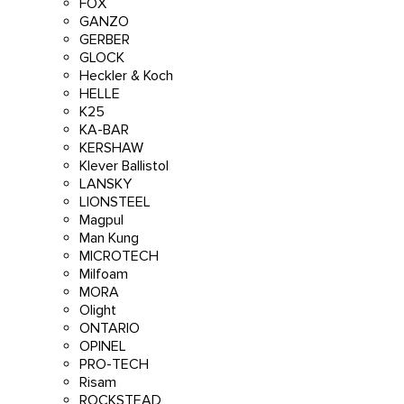
FOX
GANZO
GERBER
GLOCK
Heckler & Koch
HELLE
K25
KA-BAR
KERSHAW
Klever Ballistol
LANSKY
LIONSTEEL
Magpul
Man Kung
MICROTECH
Milfoam
MORA
Olight
ONTARIO
OPINEL
PRO-TECH
Risam
ROCKSTEAD