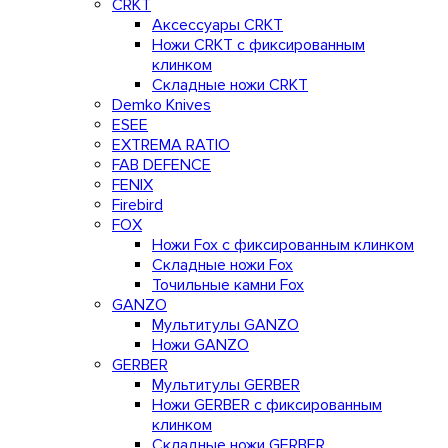
CRKT
Аксессуары CRKT
Ножи CRKT с фиксированным
клинком
Складные ножи CRKT
Demko Knives
ESEE
EXTREMA RATIO
FAB DEFENCE
FENIX
Firebird
FOX
Ножи Fox с фиксированным клинком
Складные ножи Fox
Точильные камни Fox
GANZO
Мультитулы GANZO
Ножи GANZO
GERBER
Мультитулы GERBER
Ножи GERBER с фиксированным
клинком
Складные ножи GERBER