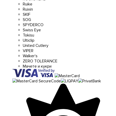
Ruike
Ruixin
SKIF
SOG
SPYDERCO
Swiss Eye
Tokisu
Ulticlip
United Cutlery
VIPER
Walker's
ZERO TOLERANCE
Мачете и кукри