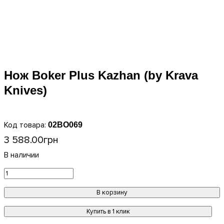
Нож Boker Plus Kazhan (by Krava
Knives)
02BO069
3 588
.
00
грн
В корзину
Купить в 1 клик