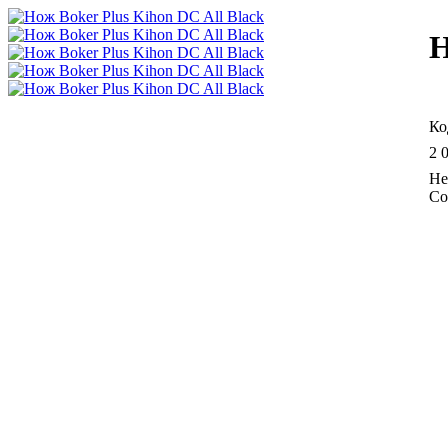
Н
2 
Со