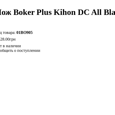
ож Boker Plus Kihon DC All Bl
01BO905
028
.
00
грн
общить о поступлении