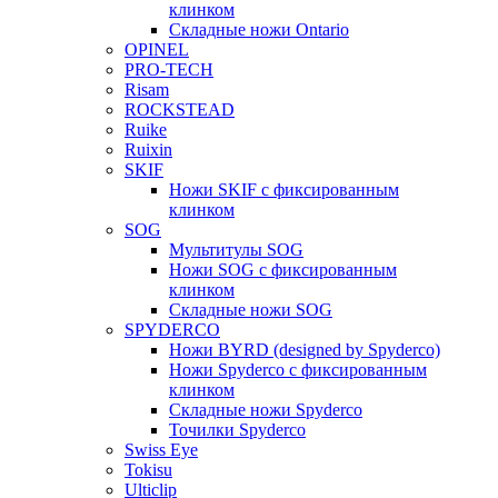
клинком
Складные ножи Ontario
OPINEL
PRO-TECH
Risam
ROCKSTEAD
Ruike
Ruixin
SKIF
Ножи SKIF с фиксированным
клинком
SOG
Мультитулы SOG
Ножи SOG с фиксированным
клинком
Складные ножи SOG
SPYDERCO
Ножи BYRD (designed by Spyderco)
Ножи Spyderco c фиксированным
клинком
Складные ножи Spyderco
Точилки Spyderco
Swiss Eye
Tokisu
Ulticlip