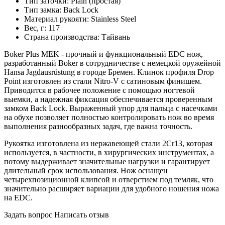
Тип заточки:
Plain (простая)
Тип замка:
Back Lock
Материал рукояти:
Stainless Steel
Вес, г:
117
Страна производства:
Тайвань
Boker Plus MEK - прочный и функциональный EDC нож,
разработанный Boker в сотрудничестве с немецкой оружейной
Hansa Jagdausrüstung в городе Бремен. Клинок профиля Drop
Point изготовлен из стали Nitro-V с сатиновым финишем.
Приводится в рабочее положение с помощью ногтевой
выемки, а надежная фиксация обеспечивается проверенным
замком Back Lock. Выраженный упор для пальца с насечками
на обухе позволяет полностью контролировать нож во время
выполнения разнообразных задач, где важна точность.
Рукоятка изготовлена из нержавеющей стали 2Cr13, которая
используется, в частности, в хирургических инструментах, а
потому выдерживает значительные нагрузки и гарантирует
длительный срок использования. Нож оснащен
четырехпозиционной клипсой и отверстием под темляк, что
значительно расширяет вариации для удобного ношения ножа
на EDC.
Задать вопрос
Написать отзыв