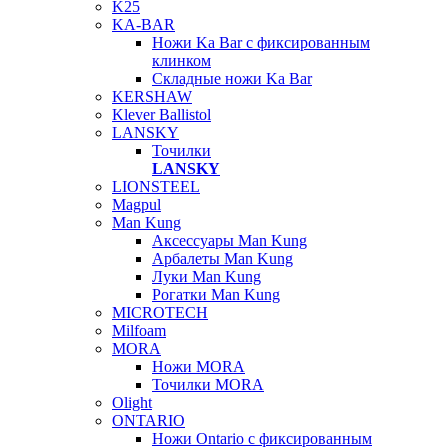
K25
KA-BAR
Ножи Ka Bar c фиксированным
клинком
Складные ножи Ka Bar
KERSHAW
Klever Ballistol
LANSKY
Точилки
LANSKY
LIONSTEEL
Magpul
Man Kung
Аксессуары Man Kung
Арбалеты Man Kung
Луки Man Kung
Рогатки Man Kung
MICROTECH
Milfoam
MORA
Ножи MORA
Точилки MORA
Olight
ONTARIO
Ножи Ontario c фиксированным