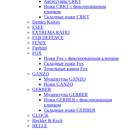
Аксессуары CRKT
Ножи CRKT с фиксированным
клинком
Складные ножи CRKT
Demko Knives
ESEE
EXTREMA RATIO
FAB DEFENCE
FENIX
Firebird
FOX
Ножи Fox с фиксированным клинком
Складные ножи Fox
Точильные камни Fox
GANZO
Мультитулы GANZO
Ножи GANZO
GERBER
Мультитулы GERBER
Ножи GERBER с фиксированным
клинком
Складные ножи GERBER
GLOCK
Heckler & Koch
HELLE