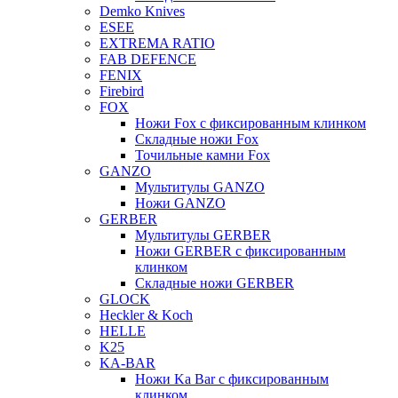
Demko Knives
ESEE
EXTREMA RATIO
FAB DEFENCE
FENIX
Firebird
FOX
Ножи Fox с фиксированным клинком
Складные ножи Fox
Точильные камни Fox
GANZO
Мультитулы GANZO
Ножи GANZO
GERBER
Мультитулы GERBER
Ножи GERBER с фиксированным
клинком
Складные ножи GERBER
GLOCK
Heckler & Koch
HELLE
K25
KA-BAR
Ножи Ka Bar c фиксированным
клинком