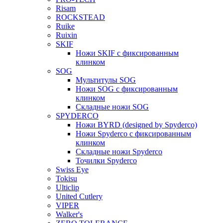
Risam
ROCKSTEAD
Ruike
Ruixin
SKIF
Ножи SKIF с фиксированным
клинком
SOG
Мультитулы SOG
Ножи SOG с фиксированным
клинком
Складные ножи SOG
SPYDERCO
Ножи BYRD (designed by Spyderco)
Ножи Spyderco c фиксированным
клинком
Складные ножи Spyderco
Точилки Spyderco
Swiss Eye
Tokisu
Ulticlip
United Cutlery
VIPER
Walker's