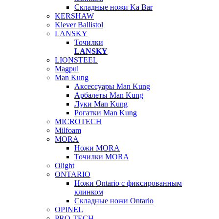
Складные ножи Ka Bar
KERSHAW
Klever Ballistol
LANSKY
Точилки
LANSKY
LIONSTEEL
Magpul
Man Kung
Аксессуары Man Kung
Арбалеты Man Kung
Луки Man Kung
Рогатки Man Kung
MICROTECH
Milfoam
MORA
Ножи MORA
Точилки MORA
Olight
ONTARIO
Ножи Ontario c фиксированным
клинком
Складные ножи Ontario
OPINEL
PRO-TECH