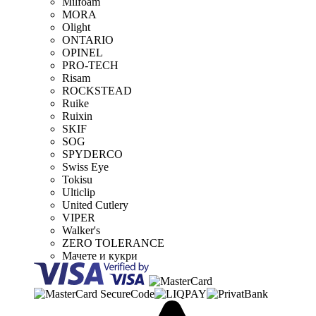
Milfoam
MORA
Olight
ONTARIO
OPINEL
PRO-TECH
Risam
ROCKSTEAD
Ruike
Ruixin
SKIF
SOG
SPYDERCO
Swiss Eye
Tokisu
Ulticlip
United Cutlery
VIPER
Walker's
ZERO TOLERANCE
Мачете и кукри