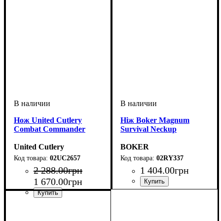
Нож United Cutlery
Ніж Boker Magnum
Combat Commander
Survival Neckup
United Cutlery
BOKER
02UC2657
02RY337
2 288
.
00
грн
1 404
.
00
грн
1 670
.
00
грн