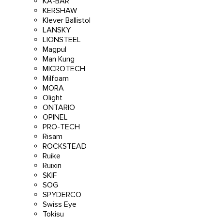
KA-BAR
KERSHAW
Klever Ballistol
LANSKY
LIONSTEEL
Magpul
Man Kung
MICROTECH
Milfoam
MORA
Olight
ONTARIO
OPINEL
PRO-TECH
Risam
ROCKSTEAD
Ruike
Ruixin
SKIF
SOG
SPYDERCO
Swiss Eye
Tokisu