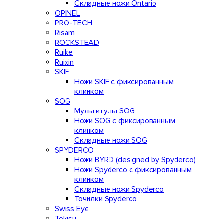
Складные ножи Ontario
OPINEL
PRO-TECH
Risam
ROCKSTEAD
Ruike
Ruixin
SKIF
Ножи SKIF с фиксированным
клинком
SOG
Мультитулы SOG
Ножи SOG с фиксированным
клинком
Складные ножи SOG
SPYDERCO
Ножи BYRD (designed by Spyderco)
Ножи Spyderco c фиксированным
клинком
Складные ножи Spyderco
Точилки Spyderco
Swiss Eye
Tokisu