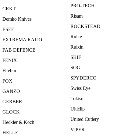
PRO-TECH
CRKT
Risam
Demko Knives
ROCKSTEAD
ESEE
Ruike
EXTREMA RATIO
Ruixin
FAB DEFENCE
SKIF
FENIX
SOG
Firebird
SPYDERCO
FOX
Swiss Eye
GANZO
Tokisu
GERBER
Ulticlip
GLOCK
United Cutlery
Heckler & Koch
VIPER
HELLE