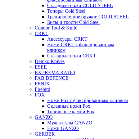
Складные ножи COLD STEEL
Топоры Cold Steel
Тренировочное оружие COLD STEEL
Биты и трости Cold Steel
Condor Tool & Knife
CRKT
Аксессуары CRKT
Ножи CRKT с фиксированным
клинком
Складные ножи CRKT
Demko Knives
ESEE
EXTREMA RATIO
FAB DEFENCE
FENIX
Firebird
FOX
Ножи Fox с фиксированным клинком
Складные ножи Fox
Точильные камни Fox
GANZO
Мультитулы GANZO
Ножи GANZO
GERBER