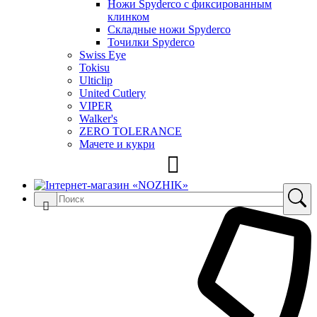
Ножи Spyderco c фиксированным
клинком
Складные ножи Spyderco
Точилки Spyderco
Swiss Eye
Tokisu
Ulticlip
United Cutlery
VIPER
Walker's
ZERO TOLERANCE
Мачете и кукри