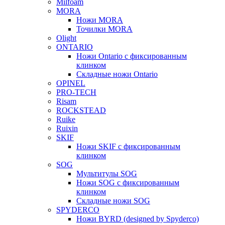
Milfoam
MORA
Ножи MORA
Точилки MORA
Olight
ONTARIO
Ножи Ontario c фиксированным
клинком
Складные ножи Ontario
OPINEL
PRO-TECH
Risam
ROCKSTEAD
Ruike
Ruixin
SKIF
Ножи SKIF с фиксированным
клинком
SOG
Мультитулы SOG
Ножи SOG с фиксированным
клинком
Складные ножи SOG
SPYDERCO
Ножи BYRD (designed by Spyderco)