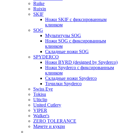
Ruike
Ruixin
SKIF
Ножи SKIF с фиксированным
клинком
SOG
Мультитулы SOG
Ножи SOG с фиксированным
клинком
Складные ножи SOG
SPYDERCO
Ножи BYRD (designed by Spyderco)
Ножи Spyderco c фиксированным
клинком
Складные ножи Spyderco
Точилки Spyderco
Swiss Eye
Tokisu
Ulticlip
United Cutlery
VIPER
Walker's
ZERO TOLERANCE
Мачете и кукри