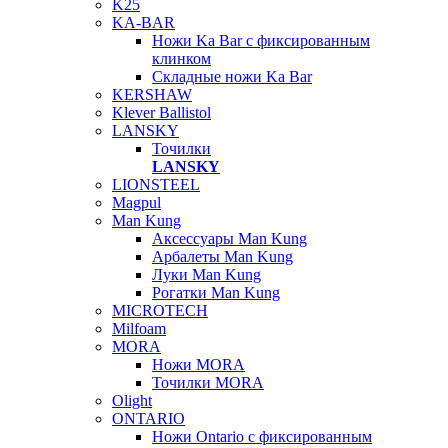
K25
KA-BAR
Ножи Ka Bar c фиксированным
клинком
Складные ножи Ka Bar
KERSHAW
Klever Ballistol
LANSKY
Точилки
LANSKY
LIONSTEEL
Magpul
Man Kung
Аксессуары Man Kung
Арбалеты Man Kung
Луки Man Kung
Рогатки Man Kung
MICROTECH
Milfoam
MORA
Ножи MORA
Точилки MORA
Olight
ONTARIO
Ножи Ontario c фиксированным