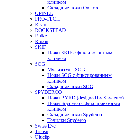
клинком
Складные ножи Ontario
OPINEL
PRO-TECH
Risam
ROCKSTEAD
Ruike
Ruixin
SKIF
Ножи SKIF с фиксированным
клинком
SOG
Мультитулы SOG
Ножи SOG с фиксированным
клинком
Складные ножи SOG
SPYDERCO
Ножи BYRD (designed by Spyderco)
Ножи Spyderco c фиксированным
клинком
Складные ножи Spyderco
Точилки Spyderco
Swiss Eye
Tokisu
Ulticlip