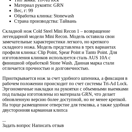
Материал рукояти:
GRN
Вес, г:
99
Обработка клинка:
Stonewash
Страна производства:
Тайвань
Складной нож Cold Steel Mini Recon 1 – возвращение
легендарной модели Mini Recon. Модель оставила свои
замечательные характеристики легкого, но крепкого
складного ножа. Модель представлена в трех вариантах
профиля клинка: Clip Point, Spear Point и Tanto Point. Для
изготовления клинков используется сталь AUS 10A с
финишной обработкой Stone Wash. Данная марка стали
отличается прочностью и долговечностью.
Приоткрывается нож за счет удобного шпеника, а фиксация в
рабочем положении происходит по счет системы Tri-Ad Lock.
Эргономичные накладки на рукоятки с объемными выемками
под пальцы изготовлены из материала GRN, что делает
обновленную версию более доступной, но не менее крепкой.
На торце размещенное отверстие для темляка, а также удобная
двусторонняя карманная клипса
...
Задать вопрос
Написать отзыв