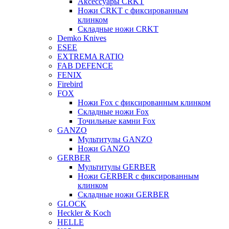
Аксессуары CRKT
Ножи CRKT с фиксированным
клинком
Складные ножи CRKT
Demko Knives
ESEE
EXTREMA RATIO
FAB DEFENCE
FENIX
Firebird
FOX
Ножи Fox с фиксированным клинком
Складные ножи Fox
Точильные камни Fox
GANZO
Мультитулы GANZO
Ножи GANZO
GERBER
Мультитулы GERBER
Ножи GERBER с фиксированным
клинком
Складные ножи GERBER
GLOCK
Heckler & Koch
HELLE