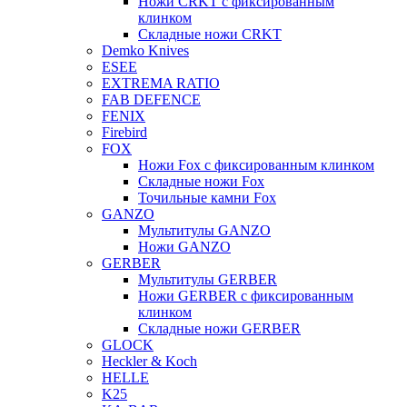
Ножи CRKT с фиксированным
клинком
Складные ножи CRKT
Demko Knives
ESEE
EXTREMA RATIO
FAB DEFENCE
FENIX
Firebird
FOX
Ножи Fox с фиксированным клинком
Складные ножи Fox
Точильные камни Fox
GANZO
Мультитулы GANZO
Ножи GANZO
GERBER
Мультитулы GERBER
Ножи GERBER с фиксированным
клинком
Складные ножи GERBER
GLOCK
Heckler & Koch
HELLE
K25