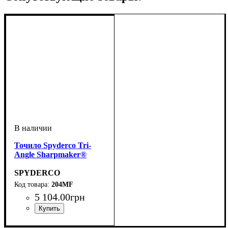
Точило Spyderco Tri-
Angle Sharpmaker®
SPYDERCO
204MF
5 104
.
00
грн