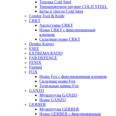
Топоры Cold Steel
Тренировочное оружие COLD STEEL
Биты и трости Cold Steel
Condor Tool & Knife
CRKT
Аксессуары CRKT
Ножи CRKT с фиксированным
клинком
Складные ножи CRKT
Demko Knives
ESEE
EXTREMA RATIO
FAB DEFENCE
FENIX
Firebird
FOX
Ножи Fox с фиксированным клинком
Складные ножи Fox
Точильные камни Fox
GANZO
Мультитулы GANZO
Ножи GANZO
GERBER
Мультитулы GERBER
Ножи GERBER с фиксированным