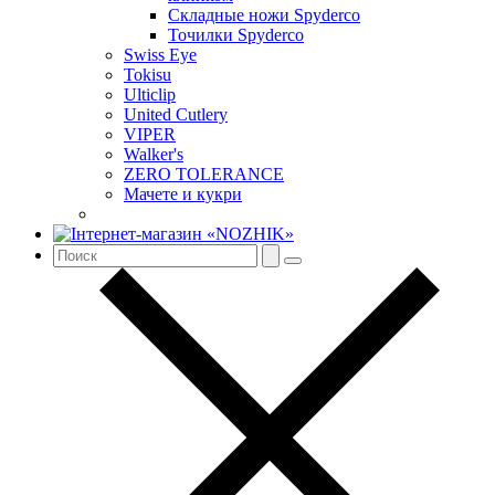
Складные ножи Spyderco
Точилки Spyderco
Swiss Eye
Tokisu
Ulticlip
United Cutlery
VIPER
Walker's
ZERO TOLERANCE
Мачете и кукри