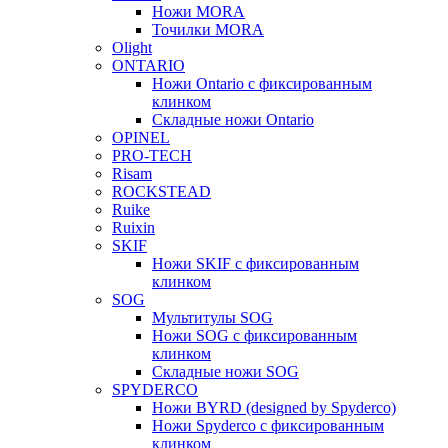
Ножи MORA
Точилки MORA
Olight
ONTARIO
Ножи Ontario c фиксированным
клинком
Складные ножи Ontario
OPINEL
PRO-TECH
Risam
ROCKSTEAD
Ruike
Ruixin
SKIF
Ножи SKIF с фиксированным
клинком
SOG
Мультитулы SOG
Ножи SOG с фиксированным
клинком
Складные ножи SOG
SPYDERCO
Ножи BYRD (designed by Spyderco)
Ножи Spyderco c фиксированным
клинком