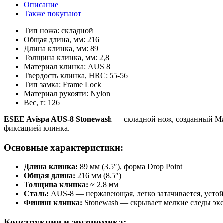
Описание
Также покупают
Тип ножа:
складной
Общая длина, мм:
216
Длина клинка, мм:
89
Толщина клинка, мм:
2,8
Материал клинка:
AUS 8
Твердость клинка, HRC:
55-56
Тип замка:
Frame Lock
Материал рукояти:
Nylon
Вес, г:
126
ESEE Avispa AUS-8 Stonewash
— складной нож, созданный Ма
фиксацией клинка.
Основные характеристики:
Длина клинка:
89 мм (3.5″), форма Drop Point
Общая длина:
216 мм (8.5″)
Толщина клинка:
≈ 2.8 мм
Сталь:
AUS-8 — нержавеющая, легко затачивается, устой
Финиш клинка:
Stonewash — скрывает мелкие следы эк
Конструкция и эргономика: