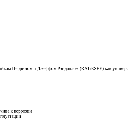
йком Перрином и Джеффом Рэндаллом (RAT/ESEE) как универс
чива к коррозии
сплуатации