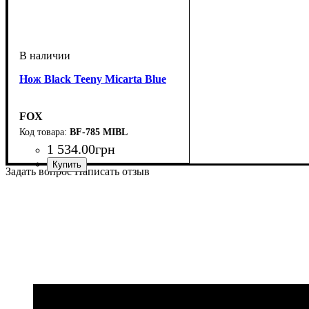
Нож Black Teeny Micarta Blue
FOX
BF-785 MIBL
1 534
.
00
грн
Задать вопрос
Написать отзыв