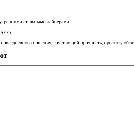
нутренними стальными лайнерами
ESEE)
повседневного ношения, сочетающий прочность, простоту обсл
ют