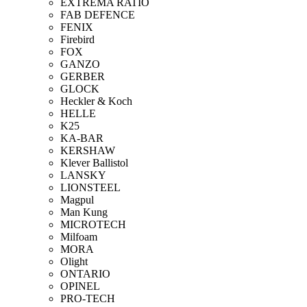
EXTREMA RATIO
FAB DEFENCE
FENIX
Firebird
FOX
GANZO
GERBER
GLOCK
Heckler & Koch
HELLE
K25
KA-BAR
KERSHAW
Klever Ballistol
LANSKY
LIONSTEEL
Magpul
Man Kung
MICROTECH
Milfoam
MORA
Olight
ONTARIO
OPINEL
PRO-TECH