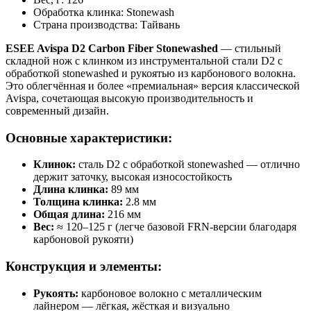
Обработка клинка:
Stonewash
Страна производства:
Тайвань
ESEE Avispa D2 Carbon Fiber Stonewashed
— стильный
складной нож с клинком из инструментальной стали D2 с
обработкой stonewashed и рукоятью из карбонового волокна.
Это облегчённая и более «премиальная» версия классической
Avispa, сочетающая высокую производительность и
современный дизайн.
Основные характеристики:
Клинок:
сталь D2 с обработкой stonewashed — отлично
держит заточку, высокая износостойкость
Длина клинка:
89 мм
Толщина клинка:
2.8 мм
Общая длина:
216 мм
Вес:
≈ 120–125 г (легче базовой FRN-версии благодаря
карбоновой рукояти)
Конструкция и элементы:
Рукоять:
карбоновое волокно с металлическим
лайнером — лёгкая, жёсткая и визуально