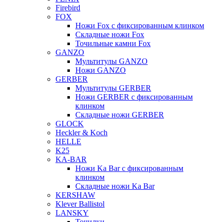
Firebird
FOX
Ножи Fox с фиксированным клинком
Складные ножи Fox
Точильные камни Fox
GANZO
Мультитулы GANZO
Ножи GANZO
GERBER
Мультитулы GERBER
Ножи GERBER с фиксированным
клинком
Складные ножи GERBER
GLOCK
Heckler & Koch
HELLE
K25
KA-BAR
Ножи Ka Bar c фиксированным
клинком
Складные ножи Ka Bar
KERSHAW
Klever Ballistol
LANSKY
Точилки