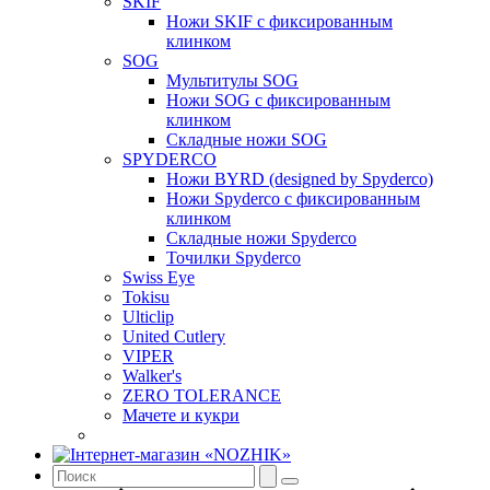
SKIF
Ножи SKIF с фиксированным
клинком
SOG
Мультитулы SOG
Ножи SOG с фиксированным
клинком
Складные ножи SOG
SPYDERCO
Ножи BYRD (designed by Spyderco)
Ножи Spyderco c фиксированным
клинком
Складные ножи Spyderco
Точилки Spyderco
Swiss Eye
Tokisu
Ulticlip
United Cutlery
VIPER
Walker's
ZERO TOLERANCE
Мачете и кукри