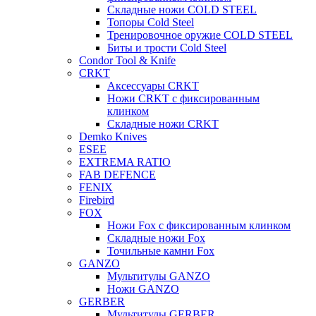
Складные ножи COLD STEEL
Топоры Cold Steel
Тренировочное оружие COLD STEEL
Биты и трости Cold Steel
Condor Tool & Knife
CRKT
Аксессуары CRKT
Ножи CRKT с фиксированным
клинком
Складные ножи CRKT
Demko Knives
ESEE
EXTREMA RATIO
FAB DEFENCE
FENIX
Firebird
FOX
Ножи Fox с фиксированным клинком
Складные ножи Fox
Точильные камни Fox
GANZO
Мультитулы GANZO
Ножи GANZO
GERBER
Мультитулы GERBER