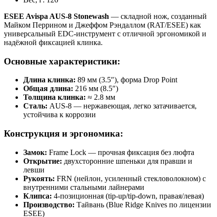
ESEE Avispa AUS-8 Stonewash
— складной нож, созданный
Майком Перрином и Джеффом Рэндаллом (RAT/ESEE) как
универсальный EDC-инструмент с отличной эргономикой и
надёжной фиксацией клинка.
Основные характеристики:
Длина клинка:
89 мм (3.5″), форма Drop Point
Общая длина:
216 мм (8.5″)
Толщина клинка:
≈ 2.8 мм
Сталь:
AUS-8 — нержавеющая, легко затачивается,
устойчива к коррозии
Конструкция и эргономика:
Замок:
Frame Lock — прочная фиксация без люфта
Открытие:
двухсторонние шпеньки для правши и
левши
Рукоять:
FRN (нейлон, усиленный стекловолокном) с
внутренними стальными лайнерами
Клипса:
4-позиционная (tip-up/tip-down, правая/левая)
Производство:
Тайвань (Blue Ridge Knives по лицензии
ESEE)