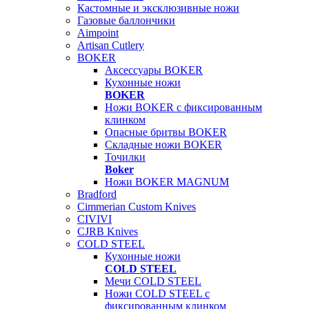
Кастомные и эксклюзивные ножи
Газовые баллончики
Aimpoint
Artisan Cutlery
BOKER
Аксессуары BOKER
Кухонные ножи
BOKER
Ножи BOKER с фиксированным
клинком
Опасные бритвы BOKER
Складные ножи BOKER
Точилки
Boker
Ножи BOKER MAGNUM
Bradford
Cimmerian Custom Knives
CIVIVI
CJRB Knives
COLD STEEL
Кухонные ножи
COLD STEEL
Мечи COLD STEEL
Ножи COLD STEEL с
фиксированным клинком