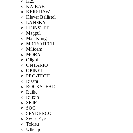
K25
KA-BAR
KERSHAW
Klever Ballistol
LANSKY
LIONSTEEL
Magpul
Man Kung
MICROTECH
Milfoam
MORA
Olight
ONTARIO
OPINEL
PRO-TECH
Risam
ROCKSTEAD
Ruike
Ruixin
SKIF
SOG
SPYDERCO
Swiss Eye
Tokisu
Ulticlip