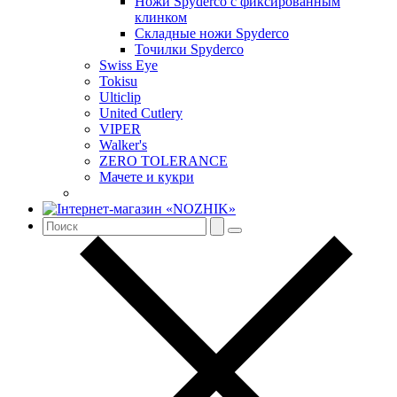
Ножи Spyderco c фиксированным
клинком
Складные ножи Spyderco
Точилки Spyderco
Swiss Eye
Tokisu
Ulticlip
United Cutlery
VIPER
Walker's
ZERO TOLERANCE
Мачете и кукри