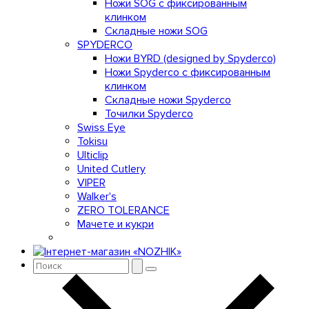
Ножи SOG с фиксированным
клинком
Складные ножи SOG
SPYDERCO
Ножи BYRD (designed by Spyderco)
Ножи Spyderco c фиксированным
клинком
Складные ножи Spyderco
Точилки Spyderco
Swiss Eye
Tokisu
Ulticlip
United Cutlery
VIPER
Walker's
ZERO TOLERANCE
Мачете и кукри