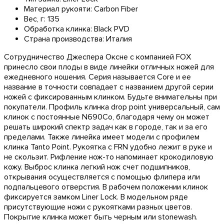
Материал рукояти:
Carbon Fiber
Вес, г:
135
Обработка клинка:
Black PVD
Страна производства:
Италия
Сотрудничество Джеспера Оксне с компанией FOX
принесло свои плоды в виде линейки отличных ножей для
ежедневного ношения. Серия называется Core и ее
название в точности совпадает с названием другой серии
ножей с фиксированным клинком. Будьте внимательны при
покупатели. Профиль клинка drop point универсальный, сам
клинок с постоянные N690Co, благодаря чему он может
решать широкий спектр задач как в городе, так и за его
пределами. Также линейка имеет модели с профилем
клинка Tanto Point. Рукоятка с FRN удобно лежит в руке и
не скользит. Рифление нож-то напоминает крокодиловую
кожу. Выброс клинка легкий нож счет подшипников,
открывания осуществляется с помощью флипера или
подпальцевого отверстия. В рабочем положении клинок
фиксируется замком Liner Lock. В модельном ряде
присутствующие ножи с рукоятками разных цветов.
Покрытие клинка может быть черным или stonewash.