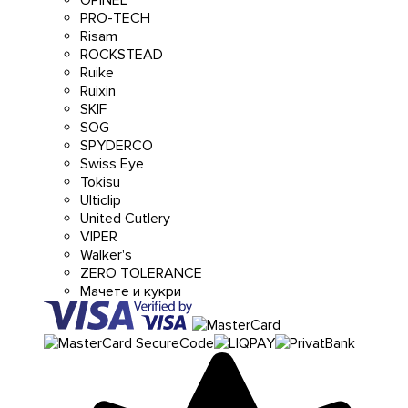
PRO-TECH
Risam
ROCKSTEAD
Ruike
Ruixin
SKIF
SOG
SPYDERCO
Swiss Eye
Tokisu
Ulticlip
United Cutlery
VIPER
Walker's
ZERO TOLERANCE
Мачете и кукри