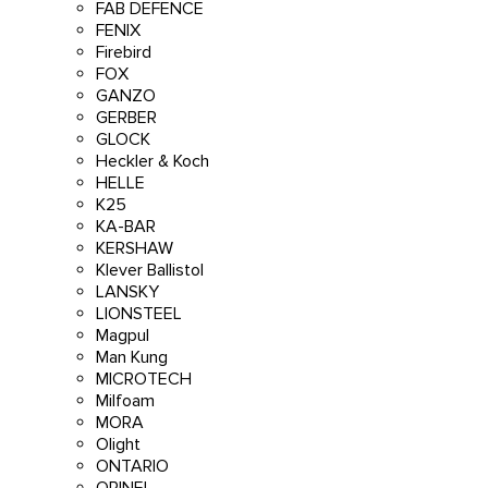
FAB DEFENCE
FENIX
Firebird
FOX
GANZO
GERBER
GLOCK
Heckler & Koch
HELLE
K25
KA-BAR
KERSHAW
Klever Ballistol
LANSKY
LIONSTEEL
Magpul
Man Kung
MICROTECH
Milfoam
MORA
Olight
ONTARIO
OPINEL