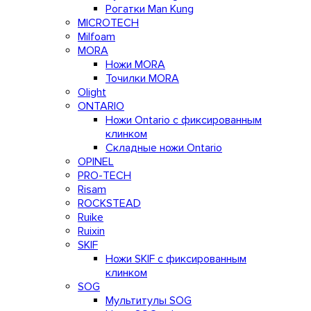
Рогатки Man Kung
MICROTECH
Milfoam
MORA
Ножи MORA
Точилки MORA
Olight
ONTARIO
Ножи Ontario c фиксированным
клинком
Складные ножи Ontario
OPINEL
PRO-TECH
Risam
ROCKSTEAD
Ruike
Ruixin
SKIF
Ножи SKIF с фиксированным
клинком
SOG
Мультитулы SOG