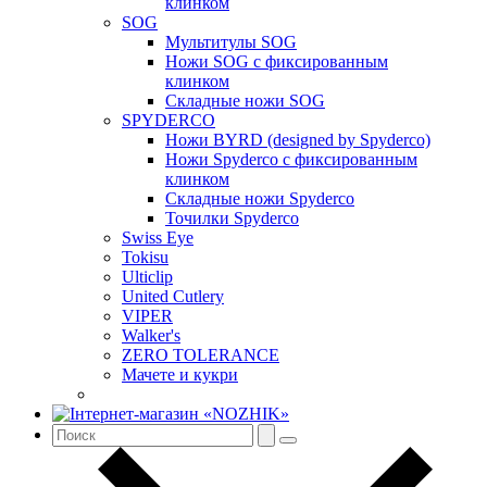
клинком
SOG
Мультитулы SOG
Ножи SOG с фиксированным
клинком
Складные ножи SOG
SPYDERCO
Ножи BYRD (designed by Spyderco)
Ножи Spyderco c фиксированным
клинком
Складные ножи Spyderco
Точилки Spyderco
Swiss Eye
Tokisu
Ulticlip
United Cutlery
VIPER
Walker's
ZERO TOLERANCE
Мачете и кукри