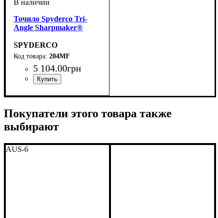
Точило Spyderco Tri-
Angle Sharpmaker®
SPYDERCO
204MF
5 104
.
00
грн
Покупатели этого товара также
выбирают
AUS-6