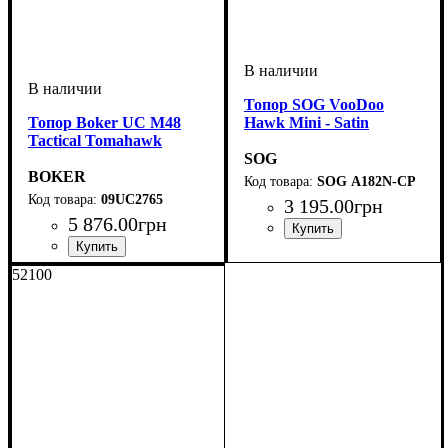
Топор SOG VooDoo
Топор Boker UC M48
Hawk Mini - Satin
Tactical Tomahawk
SOG
BOKER
SOG А182N-СP
09UC2765
3 195
.
00
грн
5 876
.
00
грн
52100