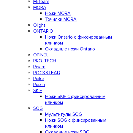
Milfoam
MORA
Ножи MORA
Точилки MORA
Olight
ONTARIO
Ножи Ontario c фиксированным
клинком
Складные ножи Ontario
OPINEL
PRO-TECH
Risam
ROCKSTEAD
Ruike
Ruixin
SKIF
Ножи SKIF с фиксированным
клинком
SOG
Мультитулы SOG
Ножи SOG с фиксированным
клинком
Складные ножи SOG