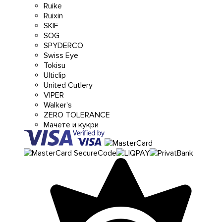
Ruike
Ruixin
SKIF
SOG
SPYDERCO
Swiss Eye
Tokisu
Ulticlip
United Cutlery
VIPER
Walker's
ZERO TOLERANCE
Мачете и кукри