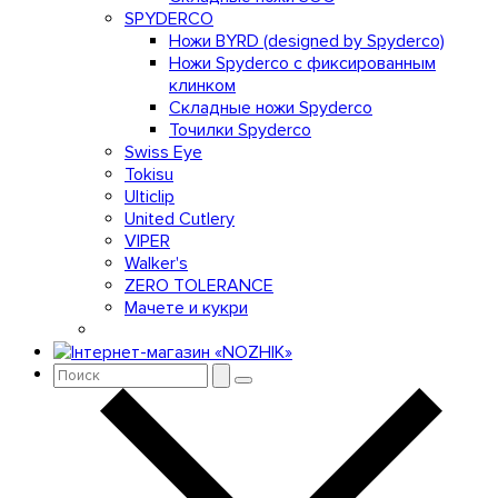
SPYDERCO
Ножи BYRD (designed by Spyderco)
Ножи Spyderco c фиксированным
клинком
Складные ножи Spyderco
Точилки Spyderco
Swiss Eye
Tokisu
Ulticlip
United Cutlery
VIPER
Walker's
ZERO TOLERANCE
Мачете и кукри