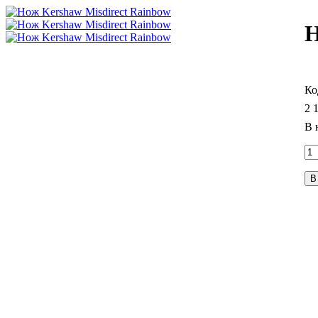
Н
2 
В