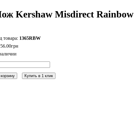
ож Kershaw Misdirect Rainbow
1365RBW
156
.
00
грн
 корзину
Купить в 1 клик