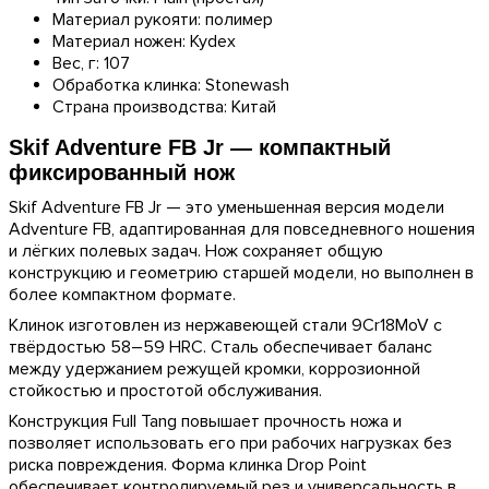
Материал рукояти:
полимер
Материал ножен:
Kydex
Вес, г:
107
Обработка клинка:
Stonewash
Страна производства:
Китай
Skif Adventure FB Jr — компактный
фиксированный нож
Skif Adventure FB Jr — это уменьшенная версия модели
Adventure FB, адаптированная для повседневного ношения
и лёгких полевых задач. Нож сохраняет общую
конструкцию и геометрию старшей модели, но выполнен в
более компактном формате.
Клинок изготовлен из нержавеющей стали 9Cr18MoV с
твёрдостью 58–59 HRC. Сталь обеспечивает баланс
между удержанием режущей кромки, коррозионной
стойкостью и простотой обслуживания.
Конструкция Full Tang повышает прочность ножа и
позволяет использовать его при рабочих нагрузках без
риска повреждения. Форма клинка Drop Point
обеспечивает контролируемый рез и универсальность в