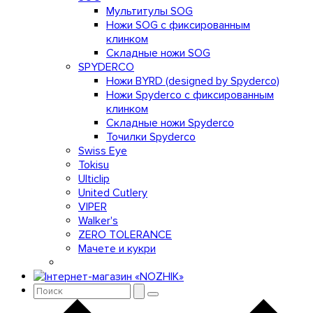
Мультитулы SOG
Ножи SOG с фиксированным
клинком
Складные ножи SOG
SPYDERCO
Ножи BYRD (designed by Spyderco)
Ножи Spyderco c фиксированным
клинком
Складные ножи Spyderco
Точилки Spyderco
Swiss Eye
Tokisu
Ulticlip
United Cutlery
VIPER
Walker's
ZERO TOLERANCE
Мачете и кукри