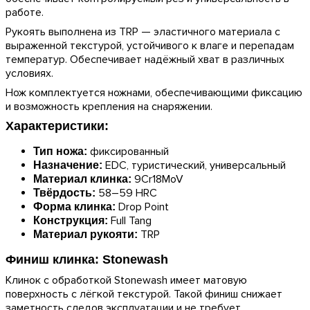
работе.
Рукоять выполнена из TRP — эластичного материала с
выраженной текстурой, устойчивого к влаге и перепадам
температур. Обеспечивает надёжный хват в различных
условиях.
Нож комплектуется ножнами, обеспечивающими фиксацию
и возможность крепления на снаряжении.
Характеристики:
фиксированный
Тип ножа:
EDC, туристический, универсальный
Назначение:
9Cr18MoV
Материал клинка:
58–59 HRC
Твёрдость:
Drop Point
Форма клинка:
Full Tang
Конструкция:
TRP
Материал рукояти:
Финиш клинка: Stonewash
Клинок с обработкой Stonewash имеет матовую
поверхность с лёгкой текстурой. Такой финиш снижает
заметность следов эксплуатации и не требует