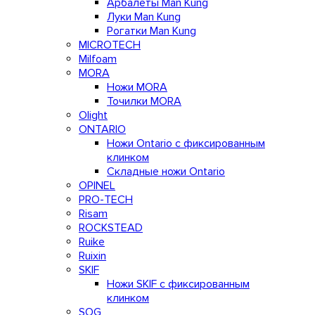
Арбалеты Man Kung
Луки Man Kung
Рогатки Man Kung
MICROTECH
Milfoam
MORA
Ножи MORA
Точилки MORA
Olight
ONTARIO
Ножи Ontario c фиксированным
клинком
Складные ножи Ontario
OPINEL
PRO-TECH
Risam
ROCKSTEAD
Ruike
Ruixin
SKIF
Ножи SKIF с фиксированным
клинком
SOG