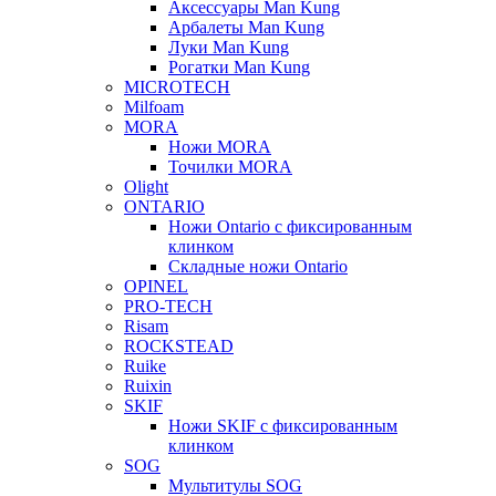
Аксессуары Man Kung
Арбалеты Man Kung
Луки Man Kung
Рогатки Man Kung
MICROTECH
Milfoam
MORA
Ножи MORA
Точилки MORA
Olight
ONTARIO
Ножи Ontario c фиксированным
клинком
Складные ножи Ontario
OPINEL
PRO-TECH
Risam
ROCKSTEAD
Ruike
Ruixin
SKIF
Ножи SKIF с фиксированным
клинком
SOG
Мультитулы SOG