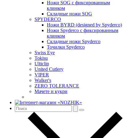
Ножи SOG с фиксированным
клинком
Складные ножи SOG
SPYDERCO
Ножи BYRD (designed by Spyderco)
Ножи Spyderco c фиксированным
клинком
Складные ножи Spyderco
Точилки Spyderco
Swiss Eye
Tokisu
Ulticlip
United Cutlery
VIPER
Walker's
ZERO TOLERANCE
Мачете и кукри