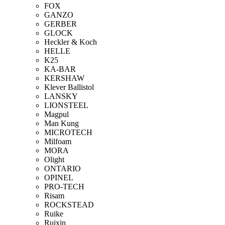
FOX
GANZO
GERBER
GLOCK
Heckler & Koch
HELLE
K25
KA-BAR
KERSHAW
Klever Ballistol
LANSKY
LIONSTEEL
Magpul
Man Kung
MICROTECH
Milfoam
MORA
Olight
ONTARIO
OPINEL
PRO-TECH
Risam
ROCKSTEAD
Ruike
Ruixin