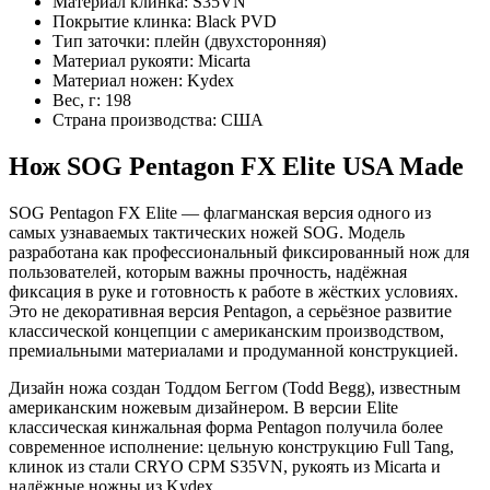
Материал клинка:
S35VN
Покрытие клинка:
Black PVD
Тип заточки:
плейн (двухсторонняя)
Материал рукояти:
Micarta
Материал ножен:
Kydex
Вес, г:
198
Страна производства:
США
Нож SOG Pentagon FX Elite USA Made
SOG Pentagon FX Elite — флагманская версия одного из
самых узнаваемых тактических ножей SOG. Модель
разработана как профессиональный фиксированный нож для
пользователей, которым важны прочность, надёжная
фиксация в руке и готовность к работе в жёстких условиях.
Это не декоративная версия Pentagon, а серьёзное развитие
классической концепции с американским производством,
премиальными материалами и продуманной конструкцией.
Дизайн ножа создан Тоддом Беггом (Todd Begg), известным
американским ножевым дизайнером. В версии Elite
классическая кинжальная форма Pentagon получила более
современное исполнение: цельную конструкцию Full Tang,
клинок из стали CRYO CPM S35VN, рукоять из Micarta и
надёжные ножны из Kydex.