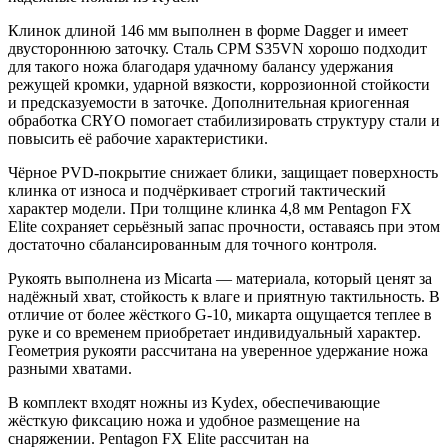
Клинок длиной 146 мм выполнен в форме Dagger и имеет
двустороннюю заточку. Сталь CPM S35VN хорошо подходит
для такого ножа благодаря удачному балансу удержания
режущей кромки, ударной вязкости, коррозионной стойкости
и предсказуемости в заточке. Дополнительная криогенная
обработка CRYO помогает стабилизировать структуру стали и
повысить её рабочие характеристики.
Чёрное PVD-покрытие снижает блики, защищает поверхность
клинка от износа и подчёркивает строгий тактический
характер модели. При толщине клинка 4,8 мм Pentagon FX
Elite сохраняет серьёзный запас прочности, оставаясь при этом
достаточно сбалансированным для точного контроля.
Рукоять выполнена из Micarta — материала, который ценят за
надёжный хват, стойкость к влаге и приятную тактильность. В
отличие от более жёсткого G-10, микарта ощущается теплее в
руке и со временем приобретает индивидуальный характер.
Геометрия рукояти рассчитана на уверенное удержание ножа
разными хватами.
В комплект входят ножны из Kydex, обеспечивающие
жёсткую фиксацию ножа и удобное размещение на
снаряжении. Pentagon FX Elite рассчитан на