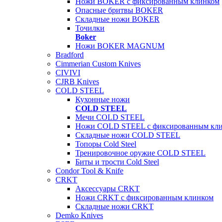
Ножи BOKER с фиксированным клинком
Опасные бритвы BOKER
Складные ножи BOKER
Точилки
Boker
Ножи BOKER MAGNUM
Bradford
Cimmerian Custom Knives
CIVIVI
CJRB Knives
COLD STEEL
Кухонные ножи
COLD STEEL
Мечи COLD STEEL
Ножи COLD STEEL с фиксированным кл
Складные ножи COLD STEEL
Топоры Cold Steel
Тренировочное оружие COLD STEEL
Биты и трости Cold Steel
Condor Tool & Knife
CRKT
Аксессуары CRKT
Ножи CRKT с фиксированным клинком
Складные ножи CRKT
Demko Knives