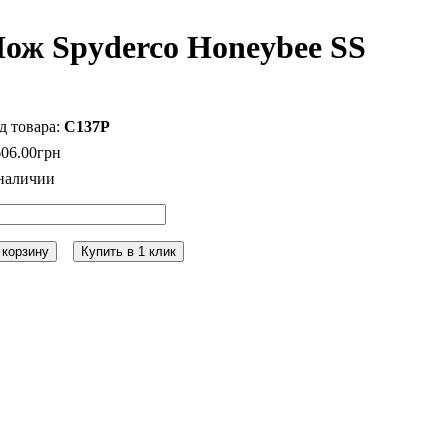
ож Spyderco Honeybee SS
C137P
606
.
00
грн
 корзину
Купить в 1 клик