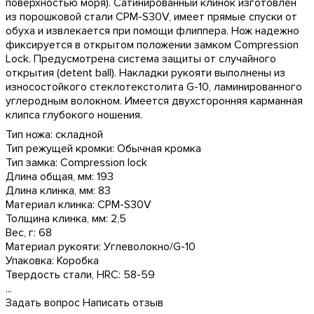
поверхностью моря). Сатинированный клинок изготовлен
из порошковой стали CPM-S30V, имеет прямые спуски от
обуха и извлекается при помощи флиппера. Нож надежно
фиксируется в открытом положении замком Compression
Lock. Предусмотрена система защиты от случайного
открытия (detent ball). Накладки рукояти выполнены из
износостойкого стеклотекстолита G-10, ламинированного
углеродным волокном. Имеется двухсторонняя карманная
клипса глубокого ношения.
Тип ножа: складной
Тип режущей кромки: Обычная кромка
Тип замка: Compression lock
Длина общая, мм: 193
Длина клинка, мм: 83
Материал клинка: CPM-S30V
Толщина клинка, мм: 2,5
Вес, г: 68
Материал рукояти: Углеволокно/G-10
Упаковка: Коробка
Твердость стали, HRC: 58-59
...
Задать вопрос
Написать отзыв