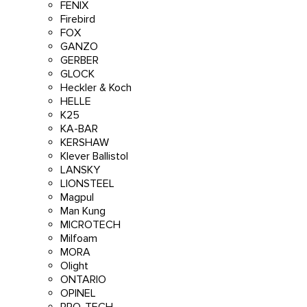
FENIX
Firebird
FOX
GANZO
GERBER
GLOCK
Heckler & Koch
HELLE
K25
KA-BAR
KERSHAW
Klever Ballistol
LANSKY
LIONSTEEL
Magpul
Man Kung
MICROTECH
Milfoam
MORA
Olight
ONTARIO
OPINEL
PRO-TECH