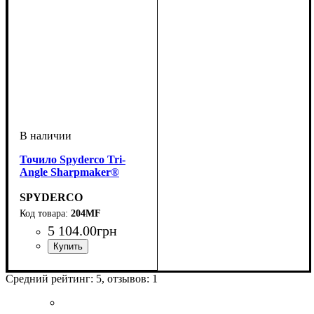
Точило Spyderco Tri-
Angle Sharpmaker®
SPYDERCO
204MF
5 104
.
00
грн
Средний рейтинг:
5
, отзывов:
1