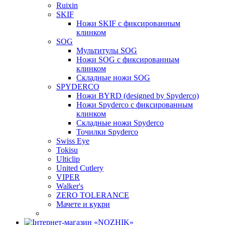
Ruixin
SKIF
Ножи SKIF с фиксированным
клинком
SOG
Мультитулы SOG
Ножи SOG с фиксированным
клинком
Складные ножи SOG
SPYDERCO
Ножи BYRD (designed by Spyderco)
Ножи Spyderco c фиксированным
клинком
Складные ножи Spyderco
Точилки Spyderco
Swiss Eye
Tokisu
Ulticlip
United Cutlery
VIPER
Walker's
ZERO TOLERANCE
Мачете и кукри