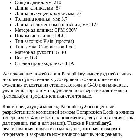
Общая длина, мм:
210
Длина клинка, мм:
87
Длина режущей кромки, мм:
77
Толщина клинка, мм:
3.7
Длина в сложенном состоянии, мм:
122
Материал клинка:
CPM S30V
Покрытие клинка:
DLC
Тип заточки:
Plain (простая)
Тип замка:
Compression Lock
Материал рукояти:
G-10
Вес, г:
108
Страна производства:
США
2-е поколение ножей серии Paramilitary имеет ряд небольших,
но очень существенных усовершенствований: немного
суженная рукоятка из стеклотекстолита G-10 или микарты,
улучшенная эргономика, увеличено отверстие для темляка
(ремешка), а профиль клинка стал тоньше.
Как и предыдущая модель, Paramilitary2 оснащенный
разработанным компанией замком Compression Lock, а клипса
теперь имеет 4 возможных положения для установления ( как
для правши, так и для левши). Также в Paramilitary2
реализованная новая система втулок, которая позволяет
открывать и закрывать нож намного мягче, нож раньше,