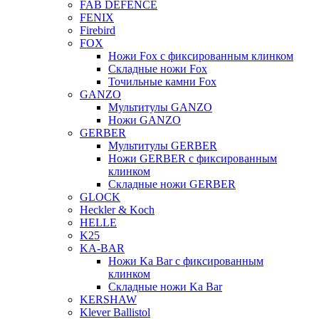
FAB DEFENCE
FENIX
Firebird
FOX
Ножи Fox с фиксированным клинком
Складные ножи Fox
Точильные камни Fox
GANZO
Мультитулы GANZO
Ножи GANZO
GERBER
Мультитулы GERBER
Ножи GERBER с фиксированным
клинком
Складные ножи GERBER
GLOCK
Heckler & Koch
HELLE
K25
KA-BAR
Ножи Ka Bar c фиксированным
клинком
Складные ножи Ka Bar
KERSHAW
Klever Ballistol