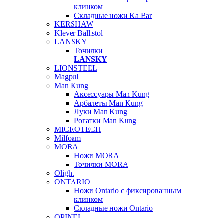
клинком
Складные ножи Ka Bar
KERSHAW
Klever Ballistol
LANSKY
Точилки
LANSKY
LIONSTEEL
Magpul
Man Kung
Аксессуары Man Kung
Арбалеты Man Kung
Луки Man Kung
Рогатки Man Kung
MICROTECH
Milfoam
MORA
Ножи MORA
Точилки MORA
Olight
ONTARIO
Ножи Ontario c фиксированным
клинком
Складные ножи Ontario
OPINEL