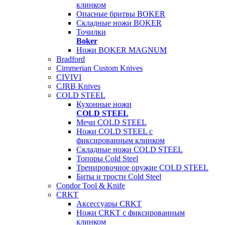
клинком
Опасные бритвы BOKER
Складные ножи BOKER
Точилки
Boker
Ножи BOKER MAGNUM
Bradford
Cimmerian Custom Knives
CIVIVI
CJRB Knives
COLD STEEL
Кухонные ножи
COLD STEEL
Мечи COLD STEEL
Ножи COLD STEEL с
фиксированным клинком
Складные ножи COLD STEEL
Топоры Cold Steel
Тренировочное оружие COLD STEEL
Биты и трости Cold Steel
Condor Tool & Knife
CRKT
Аксессуары CRKT
Ножи CRKT с фиксированным
клинком