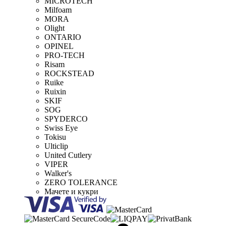
MICROTECH
Milfoam
MORA
Olight
ONTARIO
OPINEL
PRO-TECH
Risam
ROCKSTEAD
Ruike
Ruixin
SKIF
SOG
SPYDERCO
Swiss Eye
Tokisu
Ulticlip
United Cutlery
VIPER
Walker's
ZERO TOLERANCE
Мачете и кукри