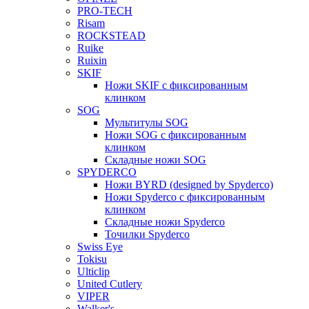
PRO-TECH
Risam
ROCKSTEAD
Ruike
Ruixin
SKIF
Ножи SKIF с фиксированным
клинком
SOG
Мультитулы SOG
Ножи SOG с фиксированным
клинком
Складные ножи SOG
SPYDERCO
Ножи BYRD (designed by Spyderco)
Ножи Spyderco c фиксированным
клинком
Складные ножи Spyderco
Точилки Spyderco
Swiss Eye
Tokisu
Ulticlip
United Cutlery
VIPER
Walker's