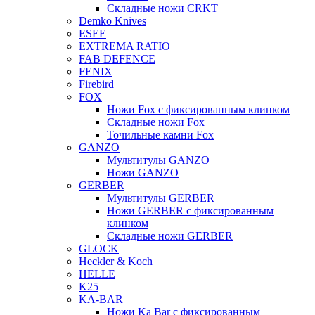
Складные ножи CRKT
Demko Knives
ESEE
EXTREMA RATIO
FAB DEFENCE
FENIX
Firebird
FOX
Ножи Fox с фиксированным клинком
Складные ножи Fox
Точильные камни Fox
GANZO
Мультитулы GANZO
Ножи GANZO
GERBER
Мультитулы GERBER
Ножи GERBER с фиксированным
клинком
Складные ножи GERBER
GLOCK
Heckler & Koch
HELLE
K25
KA-BAR
Ножи Ka Bar c фиксированным