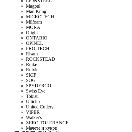
LIONSTEEL
Magpul
Man Kung
MICROTECH
Milfoam
MORA
Olight
ONTARIO
OPINEL
PRO-TECH
Risam
ROCKSTEAD
Ruike
Ruixin
SKIF
SOG
SPYDERCO
Swiss Eye
Tokisu
Ulticlip
United Cutlery
VIPER
Walker's
ZERO TOLERANCE
Мачете и кукри