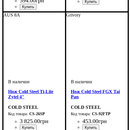
594
.
00
грн
Материал
Длина, мм
Вес, гр
: 936
: полипропилен
: 737
AUS 8A
Grivory
Нож Cold Steel Ti-Lite
Нож Cold Steel FGX Tai
Zytel 4"
Pan
COLD STEEL
COLD STEEL
CS-26SP
CS-92FTP
3 825
.
00
грн
453
.
00
грн