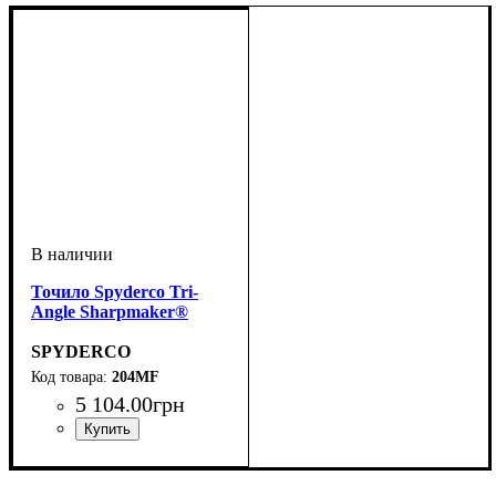
Точило Spyderco Tri-
Angle Sharpmaker®
SPYDERCO
204MF
5 104
.
00
грн