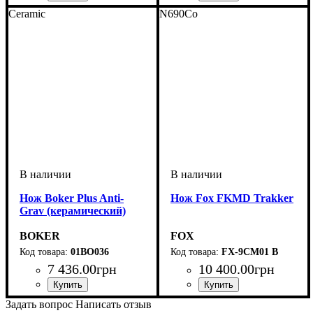
Ceramic
N690Co
Нож Boker Plus Anti-
Нож Fox FKMD Trakker
Grav (керамический)
BOKER
FOX
01BO036
FX-9CM01 B
7 436
.
00
грн
10 400
.
00
грн
Задать вопрос
Написать отзыв