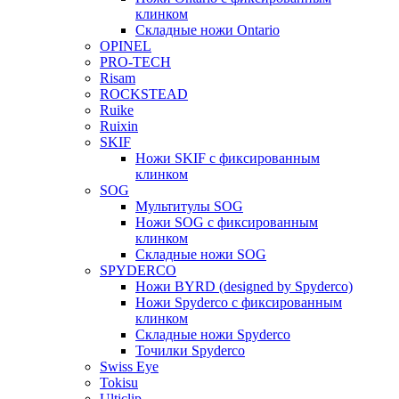
клинком
Складные ножи Ontario
OPINEL
PRO-TECH
Risam
ROCKSTEAD
Ruike
Ruixin
SKIF
Ножи SKIF с фиксированным
клинком
SOG
Мультитулы SOG
Ножи SOG с фиксированным
клинком
Складные ножи SOG
SPYDERCO
Ножи BYRD (designed by Spyderco)
Ножи Spyderco c фиксированным
клинком
Складные ножи Spyderco
Точилки Spyderco
Swiss Eye
Tokisu
Ulticlip