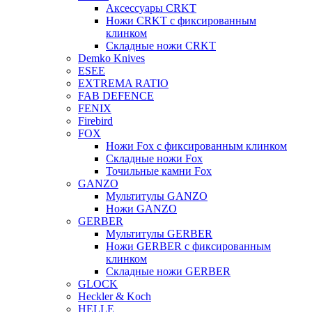
Аксессуары CRKT
Ножи CRKT с фиксированным
клинком
Складные ножи CRKT
Demko Knives
ESEE
EXTREMA RATIO
FAB DEFENCE
FENIX
Firebird
FOX
Ножи Fox с фиксированным клинком
Складные ножи Fox
Точильные камни Fox
GANZO
Мультитулы GANZO
Ножи GANZO
GERBER
Мультитулы GERBER
Ножи GERBER с фиксированным
клинком
Складные ножи GERBER
GLOCK
Heckler & Koch
HELLE