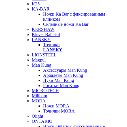
K25
KA-BAR
Ножи Ka Bar c фиксированным
клинком
Складные ножи Ka Bar
KERSHAW
Klever Ballistol
LANSKY
Точилки
LANSKY
LIONSTEEL
Magpul
Man Kung
Аксессуары Man Kung
Арбалеты Man Kung
Луки Man Kung
Рогатки Man Kung
MICROTECH
Milfoam
MORA
Ножи MORA
Точилки MORA
Olight
ONTARIO
Ножи Ontario c фиксированным