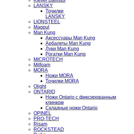
Klever Ballistol
LANSKY
Точилки
LANSKY
LIONSTEEL
Magpul
Man Kung
Аксессуары Man Kung
Арбалеты Man Kung
Луки Man Kung
Рогатки Man Kung
MICROTECH
Milfoam
MORA
Ножи MORA
Точилки MORA
Olight
ONTARIO
Ножи Ontario c фиксированным
клинком
Складные ножи Ontario
OPINEL
PRO-TECH
Risam
ROCKSTEAD