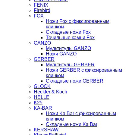
FENIX
Firebird
FOX
Ножи Fox с фиксированным
клинком
Складные ножи Fox
Точильные камни Fox
GANZO
Мультитулы GANZO
Ножи GANZO
GERBER
Мультитулы GERBER
Ножи GERBER с фиксированным
клинком
Складные ножи GERBER
GLOCK
Heckler & Koch
HELLE
K25
KA-BAR
Ножи Ka Bar c фиксированным
клинком
Складные ножи Ka Bar
KERSHAW