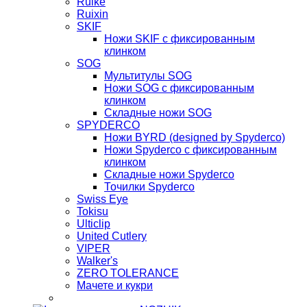
Ruike
Ruixin
SKIF
Ножи SKIF с фиксированным
клинком
SOG
Мультитулы SOG
Ножи SOG с фиксированным
клинком
Складные ножи SOG
SPYDERCO
Ножи BYRD (designed by Spyderco)
Ножи Spyderco c фиксированным
клинком
Складные ножи Spyderco
Точилки Spyderco
Swiss Eye
Tokisu
Ulticlip
United Cutlery
VIPER
Walker's
ZERO TOLERANCE
Мачете и кукри