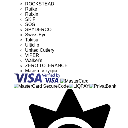
ROCKSTEAD
Ruike
Ruixin
SKIF
SOG
SPYDERCO
Swiss Eye
Tokisu
Ulticlip
United Cutlery
VIPER
Walker's
ZERO TOLERANCE
Мачете и кукри