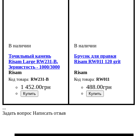
Точильный камень
Брусок для правки
Risam Large RW231-B.
Risam RW011 120 grit
Зернистость - 1000/3000
грит (водный)
Risam
Risam
RW231-B
RW011
1 452
.
00
грн
488
.
00
грн
...
Задать вопрос
Написать отзыв