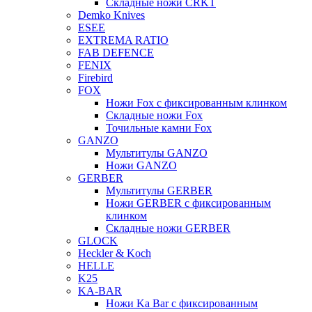
Складные ножи CRKT
Demko Knives
ESEE
EXTREMA RATIO
FAB DEFENCE
FENIX
Firebird
FOX
Ножи Fox с фиксированным клинком
Складные ножи Fox
Точильные камни Fox
GANZO
Мультитулы GANZO
Ножи GANZO
GERBER
Мультитулы GERBER
Ножи GERBER с фиксированным
клинком
Складные ножи GERBER
GLOCK
Heckler & Koch
HELLE
K25
KA-BAR
Ножи Ka Bar c фиксированным