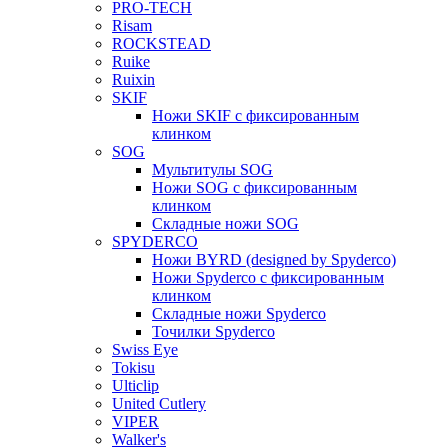
PRO-TECH
Risam
ROCKSTEAD
Ruike
Ruixin
SKIF
Ножи SKIF с фиксированным
клинком
SOG
Мультитулы SOG
Ножи SOG с фиксированным
клинком
Складные ножи SOG
SPYDERCO
Ножи BYRD (designed by Spyderco)
Ножи Spyderco c фиксированным
клинком
Складные ножи Spyderco
Точилки Spyderco
Swiss Eye
Tokisu
Ulticlip
United Cutlery
VIPER
Walker's