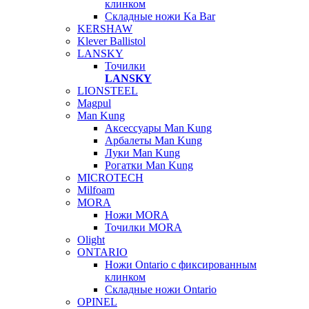
клинком
Складные ножи Ka Bar
KERSHAW
Klever Ballistol
LANSKY
Точилки
LANSKY
LIONSTEEL
Magpul
Man Kung
Аксессуары Man Kung
Арбалеты Man Kung
Луки Man Kung
Рогатки Man Kung
MICROTECH
Milfoam
MORA
Ножи MORA
Точилки MORA
Olight
ONTARIO
Ножи Ontario c фиксированным
клинком
Складные ножи Ontario
OPINEL