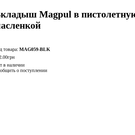
кладыш Magpul в пистолетну
асленкой
MAG059-BLK
2
.
00
грн
общить о поступлении