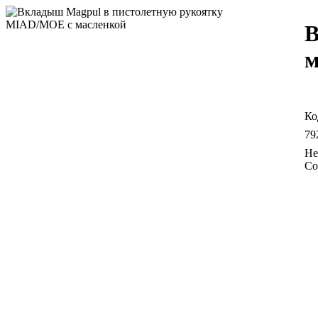
В
м
79
Со