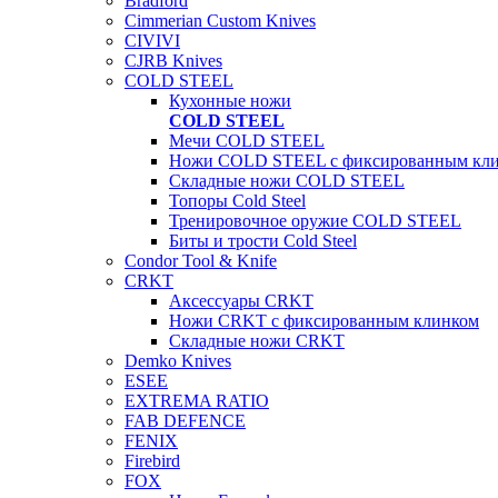
Bradford
Cimmerian Custom Knives
CIVIVI
CJRB Knives
COLD STEEL
Кухонные ножи
COLD STEEL
Мечи COLD STEEL
Ножи COLD STEEL с фиксированным кл
Складные ножи COLD STEEL
Топоры Cold Steel
Тренировочное оружие COLD STEEL
Биты и трости Cold Steel
Condor Tool & Knife
CRKT
Аксессуары CRKT
Ножи CRKT с фиксированным клинком
Складные ножи CRKT
Demko Knives
ESEE
EXTREMA RATIO
FAB DEFENCE
FENIX
Firebird
FOX