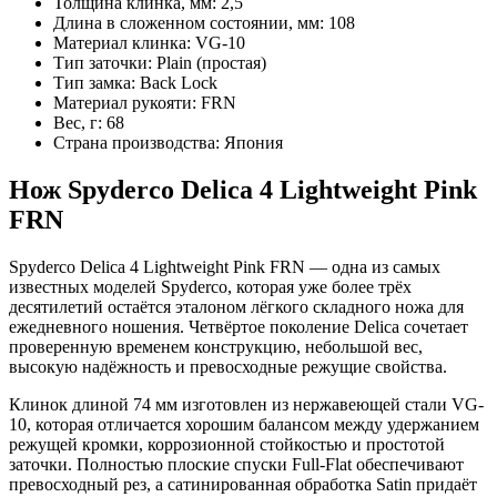
Толщина клинка, мм:
2,5
Длина в сложенном состоянии, мм:
108
Материал клинка:
VG-10
Тип заточки:
Plain (простая)
Тип замка:
Back Lock
Материал рукояти:
FRN
Вес, г:
68
Страна производства:
Япония
Нож Spyderco Delica 4 Lightweight Pink
FRN
Spyderco Delica 4 Lightweight Pink FRN — одна из самых
известных моделей Spyderco, которая уже более трёх
десятилетий остаётся эталоном лёгкого складного ножа для
ежедневного ношения. Четвёртое поколение Delica сочетает
проверенную временем конструкцию, небольшой вес,
высокую надёжность и превосходные режущие свойства.
Клинок длиной 74 мм изготовлен из нержавеющей стали VG-
10, которая отличается хорошим балансом между удержанием
режущей кромки, коррозионной стойкостью и простотой
заточки. Полностью плоские спуски Full-Flat обеспечивают
превосходный рез, а сатинированная обработка Satin придаёт