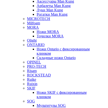
Аксессуары Man Kung
Арбалеты Man Kung
Луки Man Kung
Рогатки Man Kung
MICROTECH
Milfoam
MORA
Ножи MORA
Точилки MORA
Olight
ONTARIO
Ножи Ontario c фиксированным
клинком
Складные ножи Ontario
OPINEL
PRO-TECH
Risam
ROCKSTEAD
Ruike
Ruixin
SKIF
Ножи SKIF с фиксированным
клинком
SOG
Мультитулы SOG