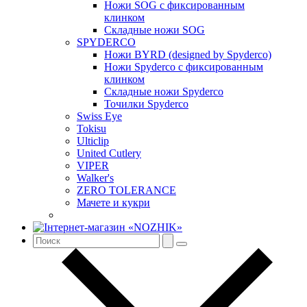
Ножи SOG с фиксированным
клинком
Складные ножи SOG
SPYDERCO
Ножи BYRD (designed by Spyderco)
Ножи Spyderco c фиксированным
клинком
Складные ножи Spyderco
Точилки Spyderco
Swiss Eye
Tokisu
Ulticlip
United Cutlery
VIPER
Walker's
ZERO TOLERANCE
Мачете и кукри