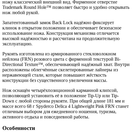
ножу классический внешний вид. Фирменное отверстие
Trademark Round Hole™ позволяет быстро и удобно открывать
нож любой рукой.
Запатентованный замок Back Lock надёжно фиксирует
клинок в открытом положении и обеспечивает безопасное
использование ножа. Конструкция механизма отличается
высокой надёжностью и рассчитана на продолжительную
эксплуатацию.
Рукоять изготовлена из армированного стекловолокном
нейлона (FRN) розового цвета с фирменной текстурой Bi-
Directional Texture™, обеспечивающей надёжный хват. Внутри
расположены облегчённые скелетированные лайнеры из
нержавеющей стали, которые повышают жёсткость
конструкции без существенного увеличения массы.
Нож оснащён четырёхпозиционной карманной клипсой,
позволяющей установить её в положение Tip-Up или Tip-
Down с любой стороны рукояти. При общей длине 181 мм и
массе всего 68 г Spyderco Delica 4 Lightweight Pink FRN станет
отличным выбором для ежедневного ношения, туризма,
активного отдыха и повседневной работы.
Особенности