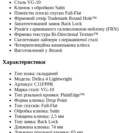
Сталь VG-10
Клинок з обробкою Satin
Повністю плоскі спуски Full-Flat
Фірмовий отвір Trademark Round Hole™
Запатентований замок Back Lock
Руків'я з армованого скловолокном нейлону (FRN)
Фірмова текстура Bi-Directional Texture™
Скелетовані лайнери з нержавіючої сталі
Чотирипозиційна кишенькова кліпса
Виготовлений у Японії
Характеристики
Тип ножа: складаний
Модель: Delica 4 Lightweight
Артикул: C11FPPR
Марка сталі: VG-10
Тип різальної кромки: PlainEdge™
Форма клинка: Drop Point
Тип спусків: Full-Flat
Обробка клинка: Satin
Товщина клинка: 2,5 мм
Тип замка: Back Lock
Довжина клинка: 74 мм
Довжина різальної кромки: 65 мм