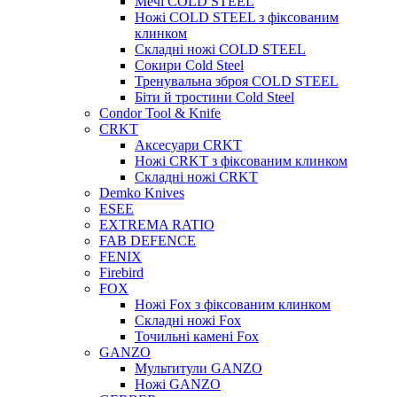
Мечі COLD STEEL
Ножі COLD STEEL з фіксованим
клинком
Складні ножі COLD STEEL
Сокири Cold Steel
Тренувальна зброя COLD STEEL
Біти й тростини Cold Steel
Condor Tool & Knife
CRKT
Аксесуари CRKT
Ножі CRKT з фіксованим клинком
Складні ножі CRKT
Demko Knives
ESEE
EXTREMA RATIO
FAB DEFENCE
FENIX
Firebird
FOX
Ножі Fox з фіксованим клинком
Складні ножі Fox
Точильні камені Fox
GANZO
Мультитули GANZO
Ножі GANZO