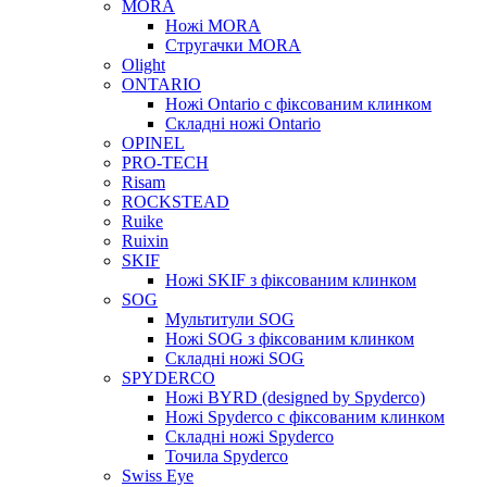
MORA
Ножі MORA
Стругачки MORA
Olight
ONTARIO
Ножі Ontario c фіксованим клинком
Складні ножі Ontario
OPINEL
PRO-TECH
Risam
ROCKSTEAD
Ruike
Ruixin
SKIF
Ножі SKIF з фіксованим клинком
SOG
Мультитули SOG
Ножі SOG з фіксованим клинком
Складні ножі SOG
SPYDERCO
Ножі BYRD (designed by Spyderco)
Ножі Spyderco c фіксованим клинком
Складні ножі Spyderco
Точила Spyderco
Swiss Eye