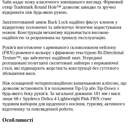
Satin надає ножу класичного зовнішнього вигляду. Фірмовий
отвір Trademark Round Hole™ дозволяє швидко та зручно
відкривати ніж будь-якою рукою.
Запатентований замок Back Lock надійно фіксує клинок у
відкритому положенні та забезпечує безпечне користування
ножем. Конструкція механізму відзначається високою
надійністю та розрахована на тривалу експлуатацію.
Руків'я виготовлене з армованого скловолокном нейлону
(FRN) рожевого кольору з фірмовою текстурою Bi-Directional
Texture™, що забезпечує надійний хват. Усередині
розташовані полегшені скелетовані лайнери з нержавіючої
сталі, які підвищують жорсткість конструкції без суттєвого
збільшення маси.
Ніж оснащений чотирипозиційною кишеньковою кліпсою, що
дозволяє встановити її в положення Tip-Up або Tip-Down з
будь-якого боку руків'я. За загальної довжини 181 мм і маси
лише 68 г Spyderco Delica 4 Lightweight Pink FRN стане
чудовим вибором для щоденного носіння, туризму, активного
відпочинку та повсякденної роботи.
Особливості