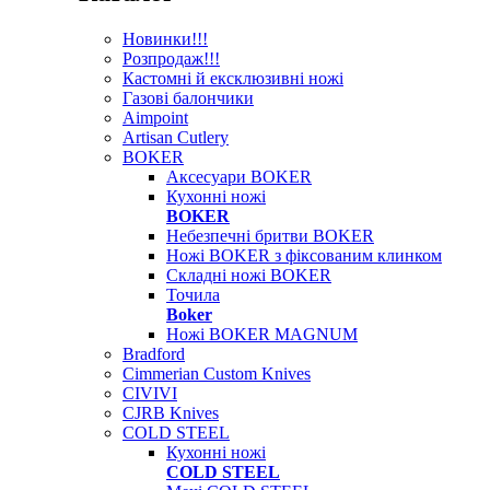
Новинки!!!
Розпродаж!!!
Кастомні й ексклюзивні ножі
Газові балончики
Aimpoint
Artisan Cutlery
BOKER
Аксесуари BOKER
Кухонні ножі
BOKER
Небезпечні бритви BOKER
Ножі BOKER з фіксованим клинком
Складні ножі BOKER
Точила
Boker
Ножі BOKER MAGNUM
Bradford
Cimmerian Custom Knives
CIVIVI
CJRB Knives
COLD STEEL
Кухонні ножі
COLD STEEL