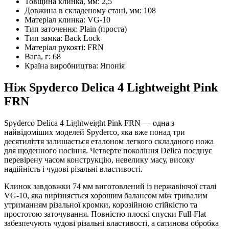
Товщина клинка, мм:
2,5
Довжина в складеному стані, мм:
108
Матеріал клинка:
VG-10
Тип заточення:
Plain (проста)
Тип замка:
Back Lock
Матеріал рукояті:
FRN
Вага, г:
68
Країна виробництва:
Японія
Ніж Spyderco Delica 4 Lightweight Pink
FRN
Spyderco Delica 4 Lightweight Pink FRN — одна з
найвідоміших моделей Spyderco, яка вже понад три
десятиліття залишається еталоном легкого складаного ножа
для щоденного носіння. Четверте покоління Delica поєднує
перевірену часом конструкцію, невелику масу, високу
надійність і чудові різальні властивості.
Клинок завдовжки 74 мм виготовлений із нержавіючої сталі
VG-10, яка вирізняється хорошим балансом між тривалим
утриманням різальної кромки, корозійною стійкістю та
простотою заточування. Повністю плоскі спуски Full-Flat
забезпечують чудові різальні властивості, а сатинова обробка