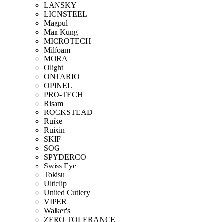
LANSKY
LIONSTEEL
Magpul
Man Kung
MICROTECH
Milfoam
MORA
Olight
ONTARIO
OPINEL
PRO-TECH
Risam
ROCKSTEAD
Ruike
Ruixin
SKIF
SOG
SPYDERCO
Swiss Eye
Tokisu
Ulticlip
United Cutlery
VIPER
Walker's
ZERO TOLERANCE