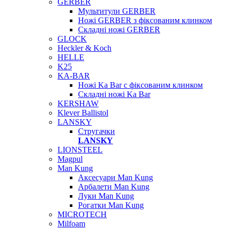
GERBER
Мультитули GERBER
Ножі GERBER з фіксованим клинком
Складні ножі GERBER
GLOCK
Heckler & Koch
HELLE
K25
KA-BAR
Ножі Ka Bar c фіксованим клинком
Складні ножі Ka Bar
KERSHAW
Klever Ballistol
LANSKY
Стругачки
LANSKY
LIONSTEEL
Magpul
Man Kung
Аксесуари Man Kung
Арбалети Man Kung
Луки Man Kung
Рогатки Man Kung
MICROTECH
Milfoam