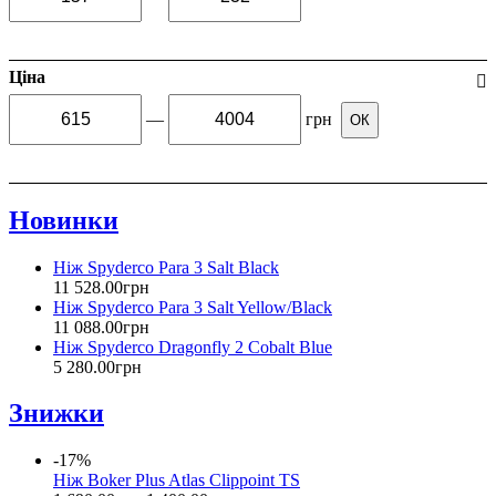
Ціна
—
грн
ОК
Новинки
Ніж Spyderco Para 3 Salt Black
11 528
.
00
грн
Ніж Spyderco Para 3 Salt Yellow/Black
11 088
.
00
грн
Ніж Spyderco Dragonfly 2 Cobalt Blue
5 280
.
00
грн
Знижки
-17%
Ніж Boker Plus Atlas Clippoint TS