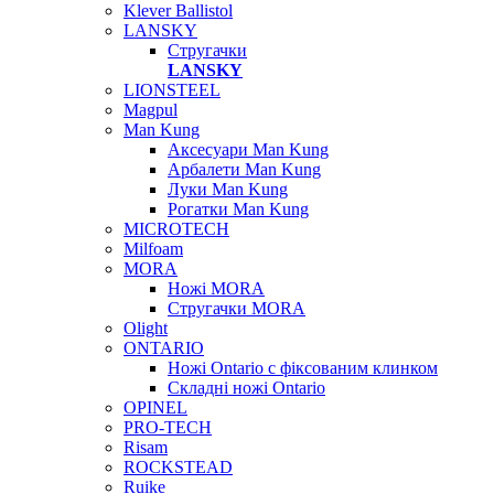
Klever Ballistol
LANSKY
Стругачки
LANSKY
LIONSTEEL
Magpul
Man Kung
Аксесуари Man Kung
Арбалети Man Kung
Луки Man Kung
Рогатки Man Kung
MICROTECH
Milfoam
MORA
Ножі MORA
Стругачки MORA
Olight
ONTARIO
Ножі Ontario c фіксованим клинком
Складні ножі Ontario
OPINEL
PRO-TECH
Risam
ROCKSTEAD
Ruike