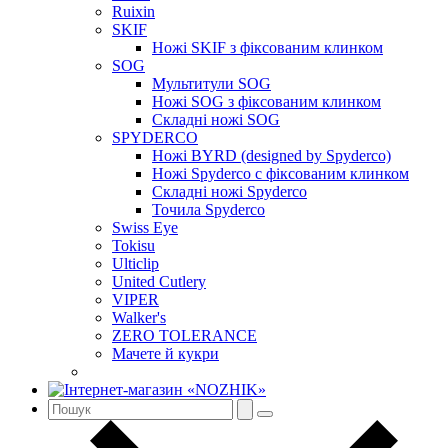
Ruixin
SKIF
Ножі SKIF з фіксованим клинком
SOG
Мультитули SOG
Ножі SOG з фіксованим клинком
Складні ножі SOG
SPYDERCO
Ножі BYRD (designed by Spyderco)
Ножі Spyderco c фіксованим клинком
Складні ножі Spyderco
Точила Spyderco
Swiss Eye
Tokisu
Ulticlip
United Cutlery
VIPER
Walker's
ZERO TOLERANCE
Мачете й кукри