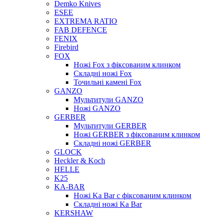
Demko Knives
ESEE
EXTREMA RATIO
FAB DEFENCE
FENIX
Firebird
FOX
Ножі Fox з фіксованим клинком
Складні ножі Fox
Точильні камені Fox
GANZO
Мультитули GANZO
Ножі GANZO
GERBER
Мультитули GERBER
Ножі GERBER з фіксованим клинком
Складні ножі GERBER
GLOCK
Heckler & Koch
HELLE
K25
KA-BAR
Ножі Ka Bar c фіксованим клинком
Складні ножі Ka Bar
KERSHAW