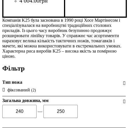
4 004
.
00
грн
Компанія K25 була заснована в 1990 році Хосе Мартінесом і
спеціалізувалася на виробництві традиційних столових
приладів. Із цього часу виробник безупинно продовжує
розширювати лінійку товарів. У справжнє час асортименти
нараховує велика кількість тактичних ножів, томагавків і
мачете, які можна використовувати в екстремальних умовах.
Характерна риса виробів K25 – висока якість за помірною
ціною.
Фільтр
Тип ножа
фіксований
(2)
Загальна довжина, мм
—