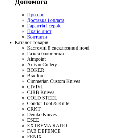
Допомога
Про нас
Доставка і оплата
Гарантія і сервіс
Прайс-лист
Контакти
Каталог товарів
Кастомні й ексклюзивні ножі
Газові балончики
Aimpoint
Artisan Cutlery
BOKER
Bradford
Cimmerian Custom Knives
CIVIVI
CJRB Knives
COLD STEEL
Condor Tool & Knife
CRKT
Demko Knives
ESEE
EXTREMA RATIO
FAB DEFENCE
FENIX