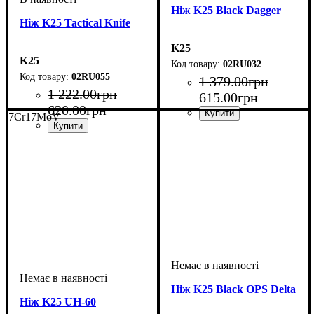
Ніж K25 Black Dagger
Ніж K25 Tactical Knife
K25
K25
02RU032
02RU055
1 379
.
00
грн
1 222
.
00
грн
615
.
00
грн
620
.
00
грн
7Cr17MoV
Ніж K25 Black OPS Delta
Ніж K25 UH-60