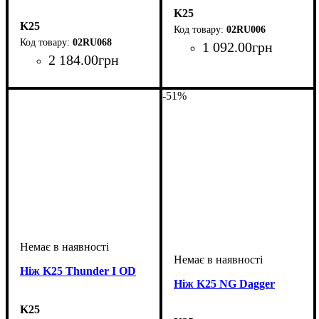
K25
K25
02RU006
02RU068
1 092
.
00
грн
2 184
.
00
грн
-51%
Ніж K25 Thunder I OD
Ніж K25 NG Dagger
K25