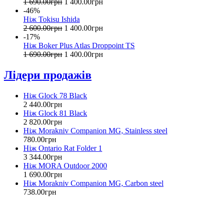
1 690
.
00
грн
1 400
.
00
грн
-46%
Ніж Tokisu Ishida
2 600
.
00
грн
1 400
.
00
грн
-17%
Ніж Boker Plus Atlas Droppoint TS
1 690
.
00
грн
1 400
.
00
грн
Лідери продажів
Ніж Glock 78 Black
2 440
.
00
грн
Ніж Glock 81 Black
2 820
.
00
грн
Ніж Morakniv Companion MG, Stainless steel
780
.
00
грн
Ніж Ontario Rat Folder 1
3 344
.
00
грн
Ніж MORA Outdoor 2000
1 690
.
00
грн
Ніж Morakniv Companion MG, Carbon steel
738
.
00
грн