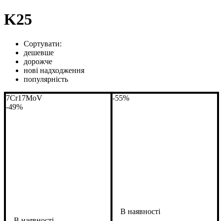
K25
Сортувати:
дешевше
дорожче
нові надходження
популярність
7Cr17MoV
-55%
-49%