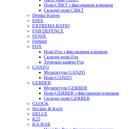
Ножі CRKT з фіксованим клинком
Складні ножі CRKT
Demko Knives
ESEE
EXTREMA RATIO
FAB DEFENCE
FENIX
Firebird
FOX
Ножі Fox з фіксованим клинком
Складні ножі Fox
Точильні камені Fox
GANZO
Мультитули GANZO
Ножі GANZO
GERBER
Мультитули GERBER
Ножі GERBER з фіксованим клинком
Складні ножі GERBER
GLOCK
Heckler & Koch
HELLE
K25
KA-BAR