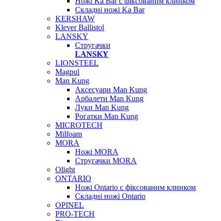
Ножі Ka Bar c фіксованим клинком
Складні ножі Ka Bar
KERSHAW
Klever Ballistol
LANSKY
Стругачки
LANSKY
LIONSTEEL
Magpul
Man Kung
Аксесуари Man Kung
Арбалети Man Kung
Луки Man Kung
Рогатки Man Kung
MICROTECH
Milfoam
MORA
Ножі MORA
Стругачки MORA
Olight
ONTARIO
Ножі Ontario c фіксованим клинком
Складні ножі Ontario
OPINEL
PRO-TECH