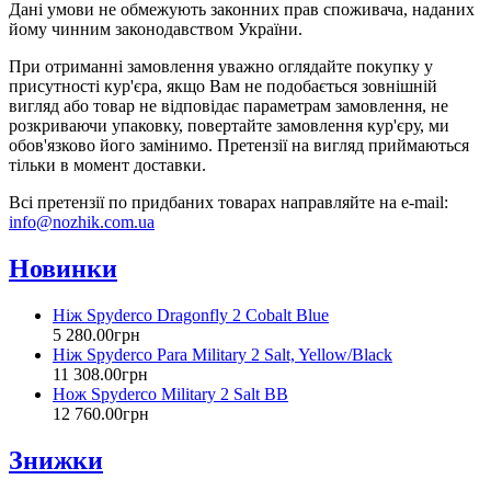
Дані умови не обмежують законних прав споживача, наданих
йому чинним законодавством України.
При отриманні замовлення уважно оглядайте покупку у
присутності кур'єра, якщо Вам не подобається зовнішній
вигляд або товар не відповідає параметрам замовлення, не
розкриваючи упаковку, повертайте замовлення кур'єру, ми
обов'язково його замінимо. Претензії на вигляд приймаються
тільки в момент доставки.
Всі претензії по придбаних товарах направляйте на e-mail:
info@nozhik.com.ua
Новинки
Ніж Spyderco Dragonfly 2 Cobalt Blue
5 280
.
00
грн
Ніж Spyderco Para Military 2 Salt, Yellow/Black
11 308
.
00
грн
Нож Spyderco Military 2 Salt BB
12 760
.
00
грн
Знижки