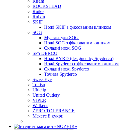
Risam
ROCKSTEAD
Ruike
Ruixin
SKIF
Ножі SKIF з фіксованим клинком
SOG
Мультитули SOG
Ножі SOG з фіксованим клинком
Складні ножі SOG
SPYDERCO
Ножі BYRD (designed by Spyderco)
Ножі Spyderco c фіксованим клинком
Складні ножі Spyderco
Точила Spyderco
Swiss Eye
Tokisu
Ulticlip
United Cutlery
VIPER
Walker's
ZERO TOLERANCE
Мачете й кукри