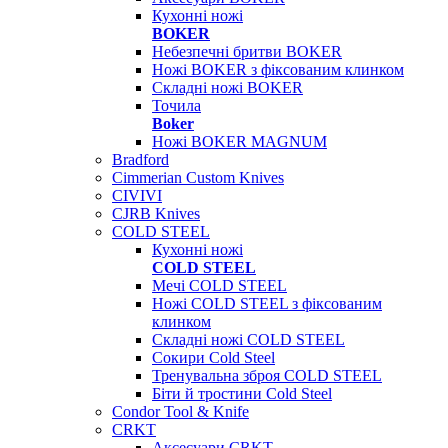
Кухонні ножі
BOKER
Небезпечні бритви BOKER
Ножі BOKER з фіксованим клинком
Складні ножі BOKER
Точила
Boker
Ножі BOKER MAGNUM
Bradford
Cimmerian Custom Knives
CIVIVI
CJRB Knives
COLD STEEL
Кухонні ножі
COLD STEEL
Мечі COLD STEEL
Ножі COLD STEEL з фіксованим
клинком
Складні ножі COLD STEEL
Сокири Cold Steel
Тренувальна зброя COLD STEEL
Біти й тростини Cold Steel
Condor Tool & Knife
CRKT
Аксесуари CRKT