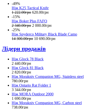
-49%
Ніж K25 Tactical Knife
1 222
.
00
грн
620
.
00
грн
-15%
Ніж Boker Plus FAFO
2 340
.
00
грн
2 000
.
00
грн
-25%
Ніж Spyderco Military Black Blade Camo
14 300
.
00
грн
10 690
.
00
грн
Лідери продажів
Ніж Glock 78 Black
2 440
.
00
грн
Ніж Glock 81 Black
2 820
.
00
грн
Ніж Morakniv Companion MG, Stainless steel
780
.
00
грн
Ніж Ontario Rat Folder 1
3 344
.
00
грн
Ніж MORA Outdoor 2000
1 690
.
00
грн
Ніж Morakniv Companion MG, Carbon steel
738
.
00
грн