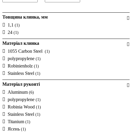
Товщина клинка, мм
1,1
(1)
24
(1)
Матеріал клинка
1055 Carbon Steel
(1)
polypropylene
(1)
Robinienholz
(1)
Stainless Steel
(1)
Матеріал рукояті
Aluminum
(6)
polypropylene
(1)
Robinia Wood
(1)
Stainless Steel
(1)
Titanium
(1)
Ясень
(1)