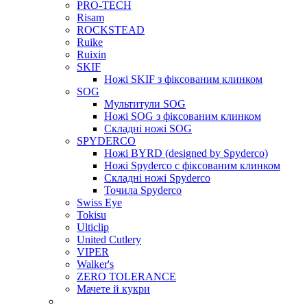
PRO-TECH
Risam
ROCKSTEAD
Ruike
Ruixin
SKIF
Ножі SKIF з фіксованим клинком
SOG
Мультитули SOG
Ножі SOG з фіксованим клинком
Складні ножі SOG
SPYDERCO
Ножі BYRD (designed by Spyderco)
Ножі Spyderco c фіксованим клинком
Складні ножі Spyderco
Точила Spyderco
Swiss Eye
Tokisu
Ulticlip
United Cutlery
VIPER
Walker's
ZERO TOLERANCE
Мачете й кукри