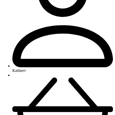
Кабінет