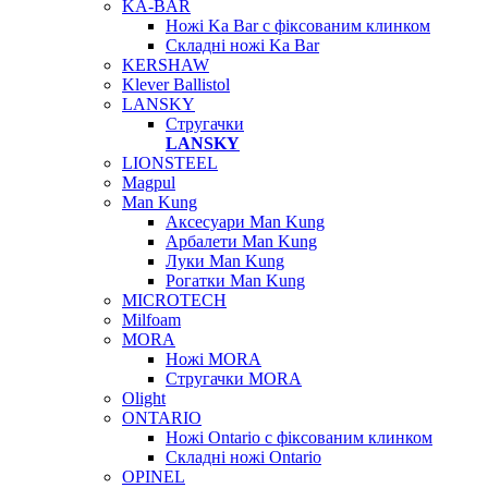
KA-BAR
Ножі Ka Bar c фіксованим клинком
Складні ножі Ka Bar
KERSHAW
Klever Ballistol
LANSKY
Стругачки
LANSKY
LIONSTEEL
Magpul
Man Kung
Аксесуари Man Kung
Арбалети Man Kung
Луки Man Kung
Рогатки Man Kung
MICROTECH
Milfoam
MORA
Ножі MORA
Стругачки MORA
Olight
ONTARIO
Ножі Ontario c фіксованим клинком
Складні ножі Ontario
OPINEL