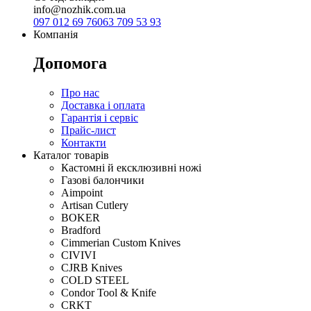
info@nozhik.com.ua
097 012 69 76
063 709 53 93
Компанія
Допомога
Про нас
Доставка і оплата
Гарантія і сервіс
Прайс-лист
Контакти
Каталог товарів
Кастомні й ексклюзивні ножі
Газові балончики
Aimpoint
Artisan Cutlery
BOKER
Bradford
Cimmerian Custom Knives
CIVIVI
CJRB Knives
COLD STEEL
Condor Tool & Knife
CRKT