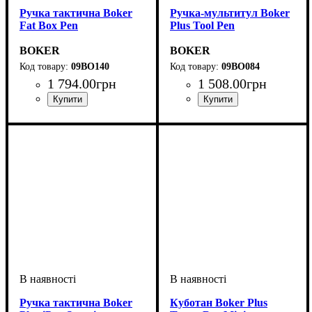
Ручка тактична Boker
Ручка-мультитул Boker
Fat Box Pen
Plus Tool Pen
BOKER
BOKER
09BO140
09BO084
1 794
.
00
грн
1 508
.
00
грн
Ручка тактична Boker
Куботан Boker Plus